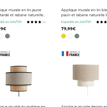
ique murale en lin jaune
Applique murale en lin bl
arde et rabane naturelle
paon et rabane naturelle
 cm TERA
cm TERA
ié en 24h/72h
Expedié en 24h/72h
(4)
,99
79,99
ique murale bi-matière en
Applique murale design en