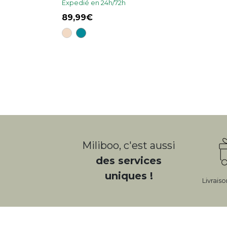
Expedié en 24h/72h
89,99
Miliboo, c'est aussi
des services
uniques !
Livrais