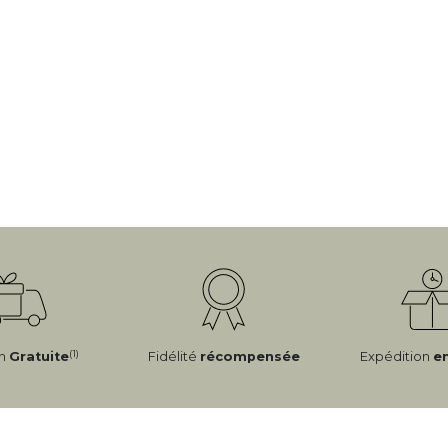
(1)
on
Gratuite
Fidélité
récompensée
Expédition
e