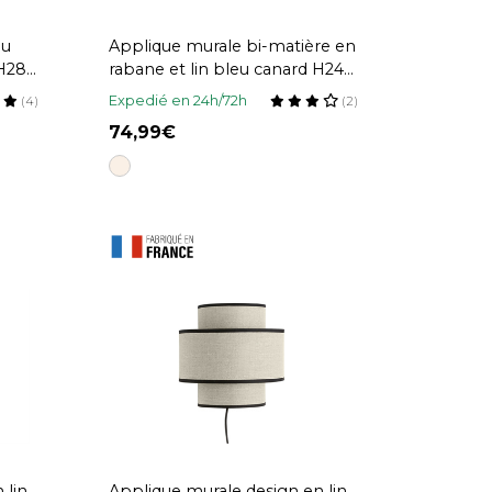
eu
Applique murale bi-matière en
 H28
rabane et lin bleu canard H24
cm LITCHI
Expedié en 24h/72h
(4)
(2)
74,99
 lin
Applique murale design en lin