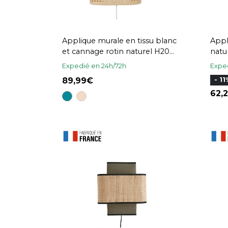
Applique murale en tissu blanc
Appl
et cannage rotin naturel H20
natu
cm TIWY
Expedié en 24h/72h
Exped
89,99
- 11
62