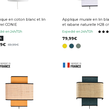
ique en coton blanc et lin
Applique murale en lin bl
rel CONIE
et rabane naturelle H28 
TERA
ié en 24h/72h
Expedié en 24h/72h
79,99
%
,29
69,99