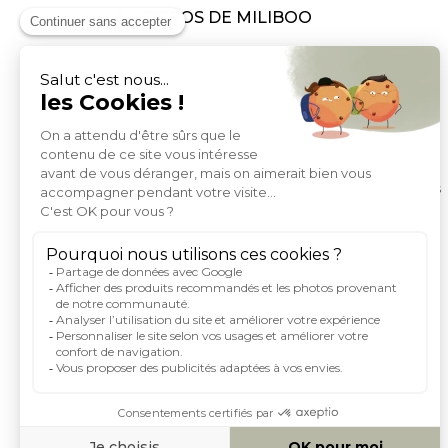
À PROPOS DE MILIBOO
Qui sommes nous et nos engagements
Mentions légales
Moyens de paiement
Livraison
Conditions générales de Vente
Politique de protection des données personnelles
Conditions générales d'utilisation du site
Droits informatique et libertés
Carte de fidelite et parrainage
Rejoignez-nous
Index égalité femme homme
Espace investisseurs
MOYENS DE PAIEMENT