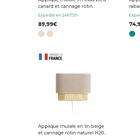
canard et cannage rotin
raba
naturel H20 cm TIWY
Expedié en 24h/72h
Exped
89,99
74
Applique murale en lin beige
et cannage rotin naturel H20
cm TIWY