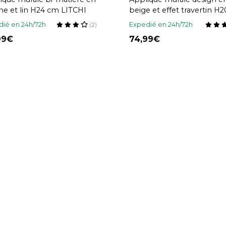
ne et lin H24 cm LITCHI
beige et effet travertin H
SEMA
ié en 24h/72h
Expedié en 24h/72h
(2)
,99
74,99