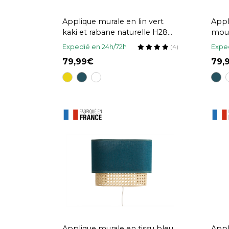
Applique murale en lin vert
Appl
kaki et rabane naturelle H28
mout
cm TERA
H28
Expedié en 24h/72h
Exped
(4)
79,99
79
Applique murale en tissu bleu
Appl