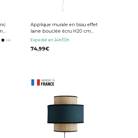
anc
Applique murale en tissu effet
cm
laine bouclée écru H20 cm
TESSA
Expedié en 24h/72h
(4)
74,99