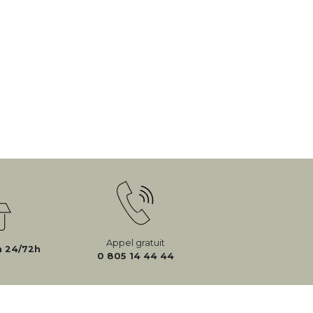
Appel gratuit
n 24/72h
0 805 14 44 44