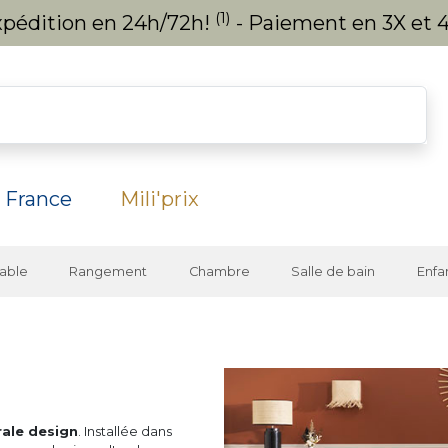
(1)
expédition en 24h/72h!
- Paiement en 3X et 4
 France
Mili'prix
able
Rangement
Chambre
Salle de bain
Enfa
ale design
. Installée dans