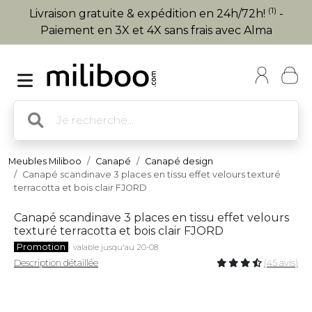
(1)
Livraison gratuite & expédition en 24h/72h!
-
Paiement en 3X et 4X sans frais avec Alma
Meubles Miliboo
Canapé
Canapé design
Canapé scandinave 3 places en tissu effet velours texturé
terracotta et bois clair FJORD
Canapé scandinave 3 places en tissu effet velours
texturé terracotta et bois clair FJORD
Promotion
valable jusqu'au 20-08
Description détaillée
(45 avis)