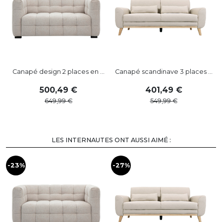
Canapé design 2 places en ...
Canapé scandinave 3 places ...
500
,
49
401
,
49
649
,
99
549
,
99
LES INTERNAUTES ONT AUSSI AIMÉ :
-23%
-27%
-