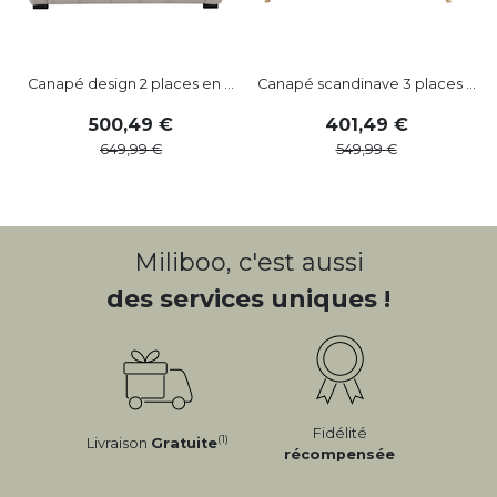
Canapé design 2 places en ...
Canapé scandinave 3 places ...
500
,
49
401
,
49
649
,
99
549
,
99
Miliboo, c'est aussi
des services uniques !
Fidélité
(1)
Livraison
Gratuite
récompensée