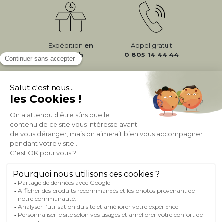
Expédition
en
Appel gratuit
24/72h
0 805 14 44 44
À PROPOS DE MILIBOO
AIDE & CONTACT
MILIBOO SUR LE NET