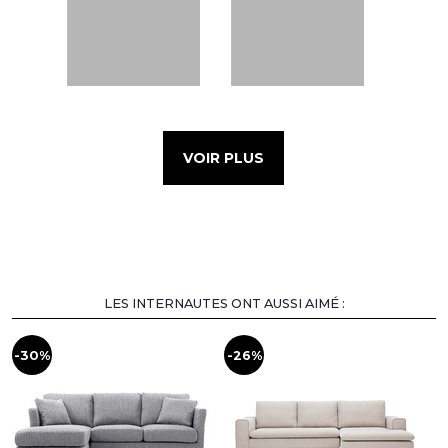
VOIR PLUS
LES INTERNAUTES ONT AUSSI AIMÉ :
-30%
-26%
-