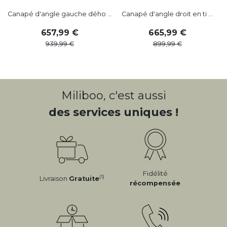
Canapé d'angle gauche dého ...
Canapé d'angle droit en ti ...
C
657
,
99
665
,
99
939
,
99
899
,
99
Miliboo, c'est aussi
des services uniques !
Fidélité
(1)
Livraison
Gratuite
récompensée