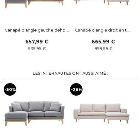
Canapé d'angle gauche dého ...
Canapé d'angle droit en ti ...
C
657
,
99
665
,
99
939
,
99
899
,
99
LES INTERNAUTES ONT AUSSI AIMÉ :
-30%
-26%
-