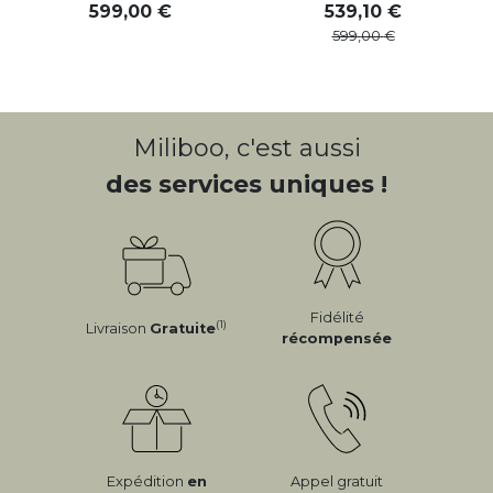
599
,
00
539
,
10
599
,
00
Miliboo, c'est aussi
des services uniques !
Fidélité
(1)
Livraison
Gratuite
récompensée
Expédition
en
Appel gratuit