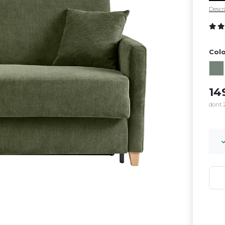
Descri
Colo
14
dont 