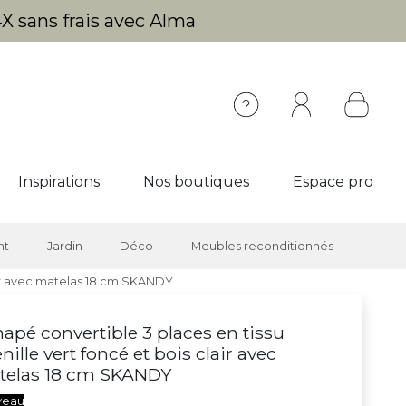
X sans frais avec Alma
Inspirations
Nos boutiques
Espace pro
nt
Jardin
Déco
Meubles reconditionnés
lair avec matelas 18 cm SKANDY
apé convertible 3 places en tissu
nille vert foncé et bois clair avec
telas 18 cm SKANDY
veau