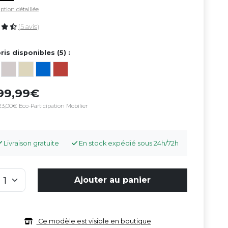
ption détaillée
(5 avis)
ris disponibles (5) :
99,99
23,00€ Eco-Participation Mobilier
Livraison gratuite
En stock expédié sous 24h/72h
Ajouter au panier
Ce modèle est visible en boutique