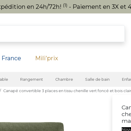
(1)
expédition en 24h/72h!
- Paiement en 3X et 4
 France
Mili'prix
able
Rangement
Chambre
Salle de bain
Enfa
Canapé convertible 3 places en tissu chenille vert foncé et bois c
Can
che
ma
Nou