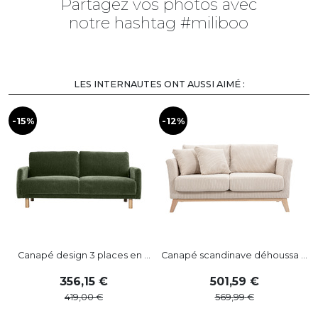
Partagez vos photos avec
notre hashtag #miliboo
LES INTERNAUTES ONT AUSSI AIMÉ :
-15%
-12%
-
Canapé design 3 places en ...
Canapé scandinave déhoussa ...
356
,
15
501
,
59
419
,
00
569
,
99