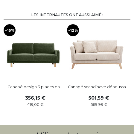
LES INTERNAUTES ONT AUSSI AIMÉ :
-15%
-12%
-
Canapé design 3 places en ...
Canapé scandinave déhoussa ...
356
,
15
501
,
59
419
,
00
569
,
99