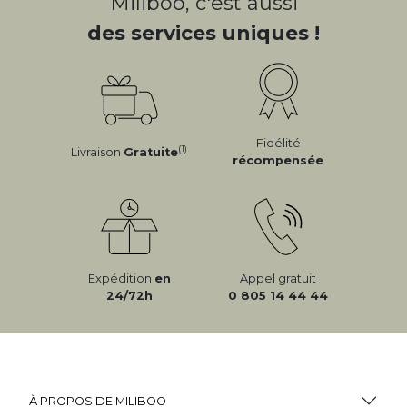
Miliboo, c'est aussi
des services uniques !
Fidélité
(1)
Livraison
Gratuite
récompensée
Expédition
en
Appel gratuit
24/72h
0 805 14 44 44
À PROPOS DE MILIBOO