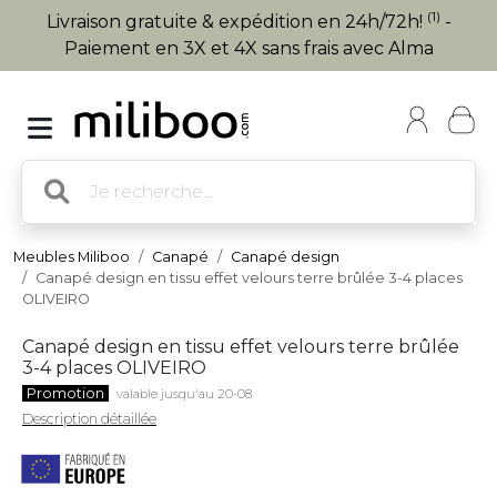
(1)
Livraison gratuite & expédition en 24h/72h!
-
Paiement en 3X et 4X sans frais avec Alma
Meubles Miliboo
Canapé
Canapé design
Canapé design en tissu effet velours terre brûlée 3-4 places
OLIVEIRO
Canapé design en tissu effet velours terre brûlée
3-4 places OLIVEIRO
Promotion
valable jusqu'au 20-08
Description détaillée