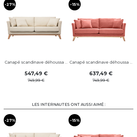
-27%
-15%
-
Canapé scandinave déhoussa ...
Canapé scandinave déhoussa ...
547
,
49
637
,
49
749
,
99
749
,
99
LES INTERNAUTES ONT AUSSI AIMÉ :
-27%
-15%
-