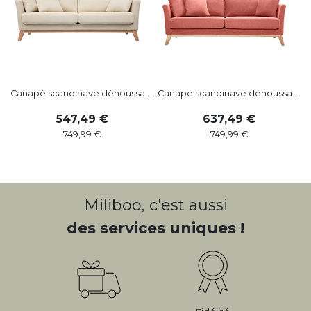
Canapé scandinave déhoussa ...
Canapé scandinave déhoussa ...
547
,
49
637
,
49
749
,
99
749
,
99
Miliboo, c'est aussi
des services uniques !