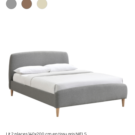
Lit 2 places 140x200 cm en tissu gris NIELS