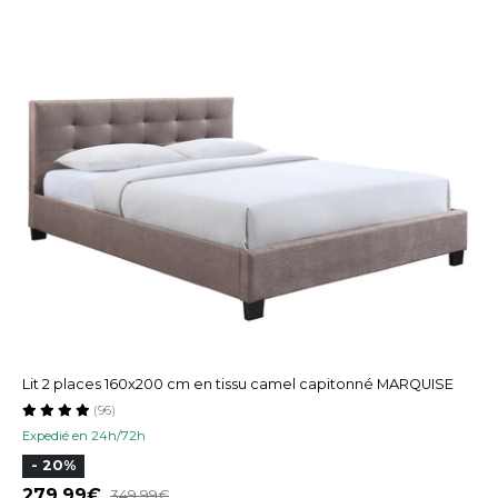
Lit 2 places 160x200 cm en tissu camel capitonné MARQUISE
(96)
Expedié en 24h/72h
- 20%
279,99
349,99