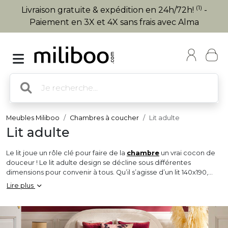
(1)
Livraison gratuite & expédition en 24h/72h!
-
Paiement en 3X et 4X sans frais avec Alma
Meubles Miliboo
Chambres à coucher
Lit adulte
Lit adulte
Le lit joue un rôle clé pour faire de la
chambre
un vrai cocon de
douceur ! Le lit adulte design se décline sous différentes
dimensions pour convenir à tous. Qu’il s’agisse d’un lit 140x190,
d’un lit 160x200 queen size, ou d'un 180x200 king size, tous nos lits
Lire plus
contribueront grandement à faire de votre chambre un véritable
refuge.
Si vous souhaitez un lit avec sommier, une jolie
tête de lit
pour
l’accompagner ajoutera une véritable valeur ajoutée à votre