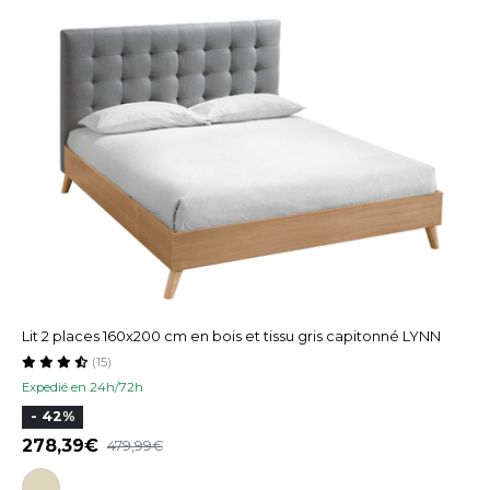
Lit 2 places 160x200 cm en bois et tissu gris capitonné LYNN
(15)
Expedié en 24h/72h
- 42%
278,39
479,99