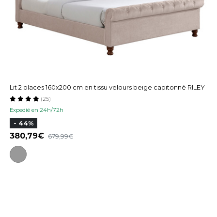
Lit 2 places 160x200 cm en tissu velours beige capitonné RILEY
(25)
Expedié en 24h/72h
- 44%
380,79
679,99