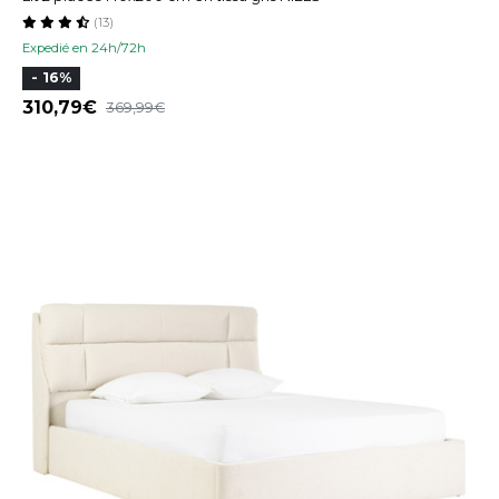
(13)
Expedié en 24h/72h
- 16%
310,79
369,99