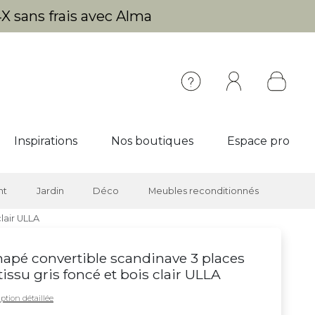
X sans frais avec Alma
Inspirations
Nos boutiques
Espace pro
nt
Jardin
Déco
Meubles reconditionnés
lair ULLA
apé convertible scandinave 3 places
tissu gris foncé et bois clair ULLA
ption détaillée