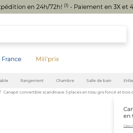
(1)
expédition en 24h/72h!
- Paiement en 3X et 4
 France
Mili'prix
able
Rangement
Chambre
Salle de bain
Enfa
Canapé convertible scandinave 3 places en tissu gris foncé et bois c
Can
en 
Descri