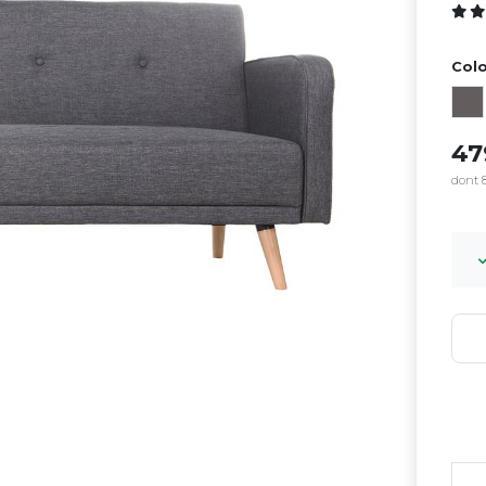
Colo
4
dont 8