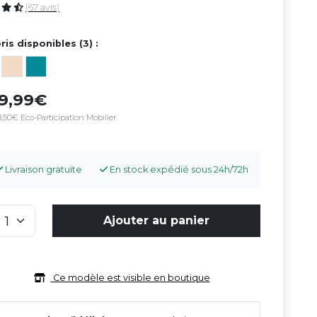
(67 avis)
ris disponibles (3) :
79,99
,50€ Eco-Participation Mobilier
Livraison gratuite
En stock expédié sous 24h/72h
Ajouter au panier
Ce modèle est visible en boutique