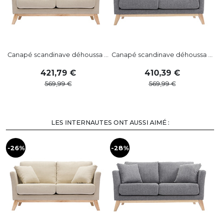
Canapé scandinave déhoussa ...
Canapé scandinave déhoussa ...
C
421
,
79
410
,
39
569
,
99
569
,
99
LES INTERNAUTES ONT AUSSI AIMÉ :
-26%
-28%