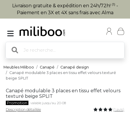
(1)
Livraison gratuite & expédition en 24h/72h!
-
Paiement en 3X et 4X sans frais avec Alma
Meubles Miliboo
Canapé
Canapé design
Canapé modulable 3 places en tissu effet velours texturé
beige SPLIT
Canapé modulable 3 places en tissu effet velours
texturé beige SPLIT
Promotion
valable jusqu'au 20-08
Description détaillée
(1 avis)