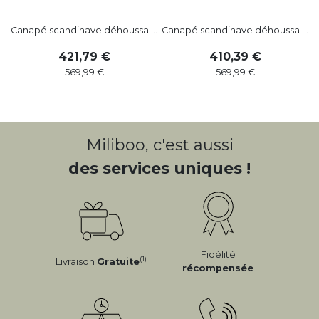
Canapé scandinave déhoussa ...
Canapé scandinave déhoussa ...
C
421
,
79
410
,
39
569
,
99
569
,
99
Miliboo, c'est aussi
des services uniques !
Fidélité
(1)
Livraison
Gratuite
récompensée