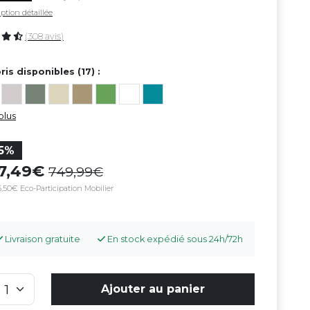
ption détaillée
(308 avis)
ris disponibles (17) :
plus
15%
37,49
749,99
,50€ Eco-Participation Mobilier
Livraison gratuite
En stock expédié sous 24h/72h
Ajouter au panier