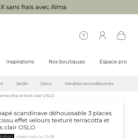
X sans frais avec Alma
Inspirations
Nos boutiques
Espace pro
nt
Jardin
Déco
Meubles reconditionnés
erracotta et bois clair OSLO
apé scandinave déhoussable 3 places
tissu effet velours texturé terracotta et
s clair OSLO
motion
valable jusqu'au 20-08