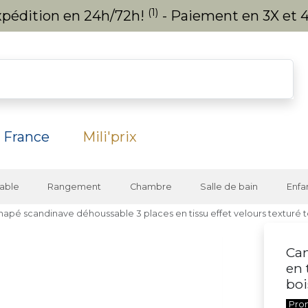
(1)
expédition en 24h/72h!
- Paiement en 3X et 4
 France
Mili'prix
able
Rangement
Chambre
Salle de bain
Enfa
apé scandinave déhoussable 3 places en tissu effet velours texturé t
Can
en 
boi
Pro