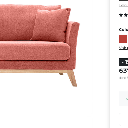
Descri
Colo
Voir 
- 
6
dont 6