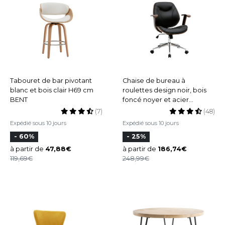
Tabouret de bar pivotant
Chaise de bureau à
blanc et bois clair H69 cm
roulettes design noir, bois
BENT
foncé noyer et acier
chromé YORKE
(7)
(48)
Expédié sous 10 jours
Expédié sous 10 jours
- 60%
- 25%
à partir de
47,88
à partir de
186,74
119,69
248,99