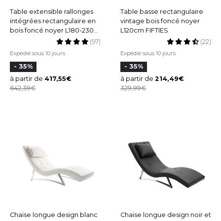
Table extensible rallonges
Table basse rectangulaire
intégrées rectangulaire en
vintage bois foncé noyer
bois foncé noyer L180-230
L120cm FIFTIES
cm FIFTIES
(97)
(22)
Expédié sous 10 jours
Expédié sous 10 jours
- 35%
- 35%
à partir de
417,55
à partir de
214,49
642,39
329,99
Chaise longue design blanc
Chaise longue design noir et