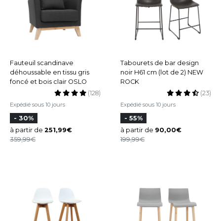
Fauteuil scandinave
Tabourets de bar design
déhoussable en tissu gris
noir H61 cm (lot de 2) NEW
foncé et bois clair OSLO
ROCK
(128)
(23)
Expédié sous 10 jours
Expédié sous 10 jours
- 30%
- 55%
à partir de
251,99
à partir de
90,00
359,99
199,99