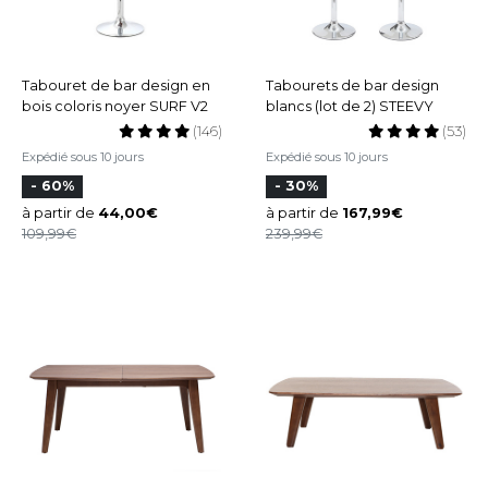
Tabouret de bar design en
Tabourets de bar design
bois coloris noyer SURF V2
blancs (lot de 2) STEEVY
(146)
(53)
Expédié sous 10 jours
Expédié sous 10 jours
- 60%
- 30%
à partir de
44,00
à partir de
167,99
109,99
239,99