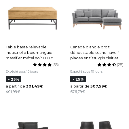
Table basse relevable
Canapé d'angle droit
industrielle bois manguier
déhoussable scandinave 4
massif et métal noir L110 cm
places en tissu gris clair et
YPSTER
bois clair OSLO
(33)
(28)
Expédié sous 10 jours
Expédié sous 10 jours
- 25%
- 25%
à partir de
301,49
à partir de
507,59
401,99
676,79