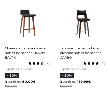
Chaise de bar scandinave
Tabouret de bar vintage
noir et bois foncé H65 cm
pivotant noir et bois foncé
BALTIK
GARBO
(50)
(32)
Expédié sous 10 jours
Expédié sous 10 jours
- 60%
- 20%
à partir de
80,00
à partir de
159,99
199,99
199,99