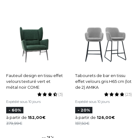
Fauteuil design en tissu effet
Tabourets de bar en tissu
velours texturé vert et
effet velours gris H65 cm (lot
métal noir COME
de 2) AMIKA
(3)
(23)
Expédié sous 10 jours
Expédié sous 10 jours
- 60%
- 20%
à partir de
152,00
à partir de
126,00
379,99
157,50