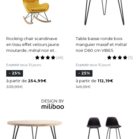
Rocking chair scandinave
Table basse ronde bois
en tissu effet velours jaune
manguier massif et métal
moutarde, métal noir et
noir D60 cm VIBES
bois clair ESKUA
(46)
(5)
Expédié sous 10 jours
Expédié sous 10 jours
- 25%
- 25%
à partir de
254,99
à partir de
112,19
339,99
149,59