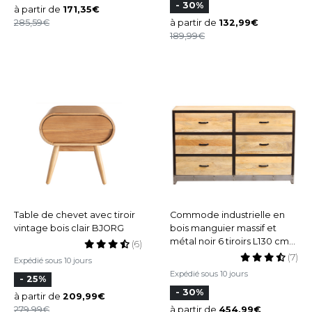
- 30%
à partir de
171,35
285,59
à partir de
132,99
189,99
Table de chevet avec tiroir
Commode industrielle en
vintage bois clair BJORG
bois manguier massif et
métal noir 6 tiroirs L130 cm
(6)
INDUSTRIA
(7)
Expédié sous 10 jours
Expédié sous 10 jours
- 25%
- 30%
à partir de
209,99
279,99
à partir de
454,99