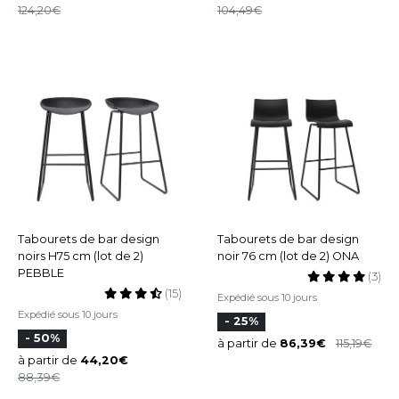
124,20
104,49
Tabourets de bar design
Tabourets de bar design
noirs H75 cm (lot de 2)
noir 76 cm (lot de 2) ONA
PEBBLE
(3)
(15)
Expédié sous 10 jours
Expédié sous 10 jours
- 25%
- 50%
à partir de
86,39
115,19
à partir de
44,20
88,39