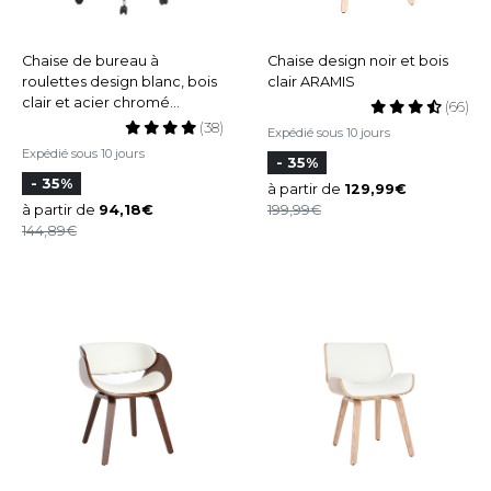
Chaise de bureau à
Chaise design noir et bois
roulettes design blanc, bois
clair ARAMIS
clair et acier chromé
(66)
MELKIOR
(38)
Expédié sous 10 jours
Expédié sous 10 jours
- 35%
- 35%
à partir de
129,99
à partir de
94,18
199,99
144,89