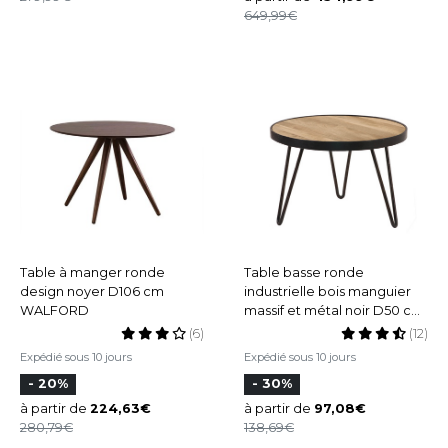
649,99
Table à manger ronde
Table basse ronde
design noyer D106 cm
industrielle bois manguier
WALFORD
massif et métal noir D50 cm
ATELIER
(6)
(12)
Expédié sous 10 jours
Expédié sous 10 jours
- 20%
- 30%
à partir de
224,63
à partir de
97,08
280,79
138,69