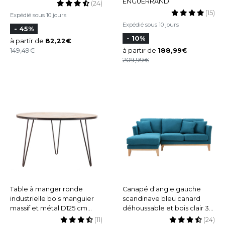
ENGUERRAND
(24)
(15)
Expédié sous 10 jours
Expédié sous 10 jours
- 45%
- 10%
à partir de
82,22
149,49
à partir de
188,99
209,99
Table à manger ronde
Canapé d'angle gauche
industrielle bois manguier
scandinave bleu canard
massif et métal D125 cm
déhoussable et bois clair 3-
ATELIER
4 places OSLO
(11)
(24)