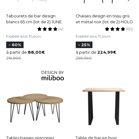
Tabourets de bar design
Chaises design en tissu gris
blancs 65 cm (lot de 2) JUNE
et métal noir (lot de 2) HOLO
(4)
(60)
Expédié sous 10 jours
Expédié sous 10 jours
- 60%
- 25%
à partir de
88,00
à partir de
224,99
219,99
299,99
Tables basses gigognes
Table de bar en bois