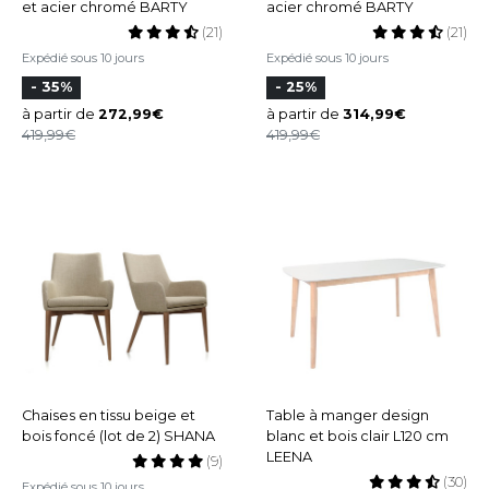
et acier chromé BARTY
acier chromé BARTY
(21)
(21)
Expédié sous 10 jours
Expédié sous 10 jours
- 35%
- 25%
à partir de
272,99
à partir de
314,99
419,99
419,99
Chaises en tissu beige et
Table à manger design
bois foncé (lot de 2) SHANA
blanc et bois clair L120 cm
LEENA
(9)
(30)
Expédié sous 10 jours