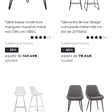
Table basse ronde bois
Tabourets de bar design
manguier massif et métal
noirs pieds métal H66 cm
noir D80 cm VIBES
(lot de 2) FRANZ
(5)
(4)
Expédié sous 10 jours
Expédié sous 10 jours
- 35%
- 45%
à partir de
149,49
à partir de
78,64
229,99
142,99