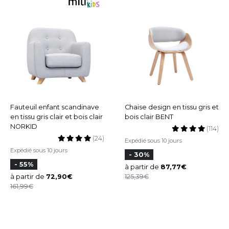
Fauteuil enfant scandinave
Chaise design en tissu gris et
en tissu gris clair et bois clair
bois clair BENT
NORKID
(114)
(24)
Expédié sous 10 jours
Expédié sous 10 jours
- 30%
- 55%
à partir de
87,77
à partir de
72,90
125,39
161,99