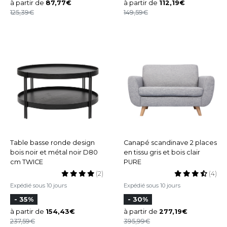
à partir de
87,77
à partir de
112,19
125,39
149,59
Table basse ronde design
Canapé scandinave 2 places
bois noir et métal noir D80
en tissu gris et bois clair
cm TWICE
PURE
(2)
(4)
Expédié sous 10 jours
Expédié sous 10 jours
- 35%
- 30%
à partir de
154,43
à partir de
277,19
237,59
395,99