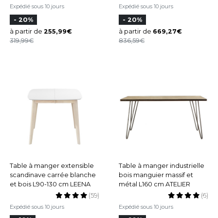
Expédié sous 10 jours
Expédié sous 10 jours
- 20%
- 20%
à partir de
255,99
à partir de
669,27
319,99
836,59
Table à manger extensible
Table à manger industrielle
scandinave carrée blanche
bois manguier massif et
et bois L90-130 cm LEENA
métal L160 cm ATELIER
(59)
(6)
Expédié sous 10 jours
Expédié sous 10 jours