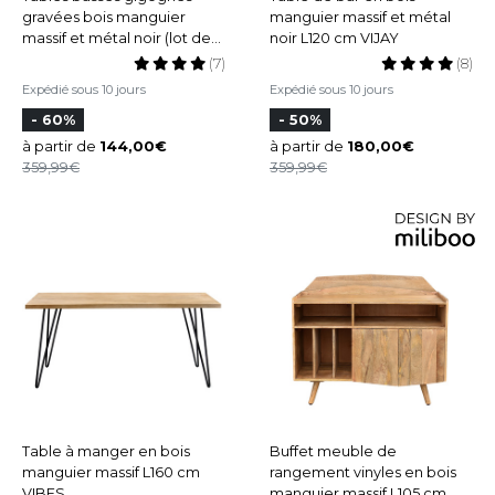
gravées bois manguier
manguier massif et métal
massif et métal noir (lot de
noir L120 cm VIJAY
3) VIBES
(7)
(8)
Expédié sous 10 jours
Expédié sous 10 jours
- 60%
- 50%
à partir de
144,00
à partir de
180,00
359,99
359,99
Table à manger en bois
Buffet meuble de
manguier massif L160 cm
rangement vinyles en bois
VIBES
manguier massif L105 cm