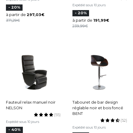
Expédié sous 10 jours
- 20%
- 20%
à partir de
297,03
371,29
à partir de
191,99
239,99
Fauteuil relax manuel noir
Tabouret de bar design
NELSON
réglable noir et bois foncé
BENT
(55)
(52)
Expédié sous 10 jours
Expédié sous 10 jours
- 40%