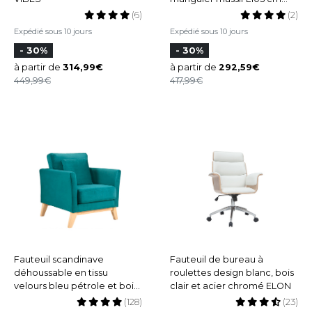
MATAHARI
(6)
(2)
Expédié sous 10 jours
Expédié sous 10 jours
- 30%
- 30%
à partir de
314,99
à partir de
292,59
449,99
417,99
Fauteuil scandinave
Fauteuil de bureau à
déhoussable en tissu
roulettes design blanc, bois
velours bleu pétrole et bois
clair et acier chromé ELON
clair OSLO
(128)
(23)