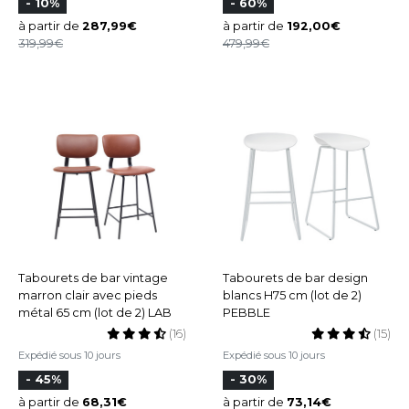
- 10%
- 60%
à partir de
287,99
à partir de
192,00
319,99
479,99
Tabourets de bar vintage
Tabourets de bar design
marron clair avec pieds
blancs H75 cm (lot de 2)
métal 65 cm (lot de 2) LAB
PEBBLE
(16)
(15)
Expédié sous 10 jours
Expédié sous 10 jours
- 45%
- 30%
à partir de
68,31
à partir de
73,14