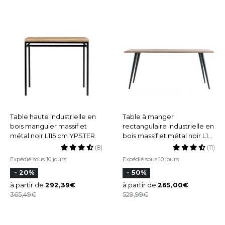
Table haute industrielle en
Table à manger
bois manguier massif et
rectangulaire industrielle en
métal noir L115 cm YPSTER
bois massif et métal noir L175
cm EDGE
(8)
(11)
Expédié sous 10 jours
Expédié sous 10 jours
- 20%
- 50%
à partir de
292,39
à partir de
265,00
365,49
529,99