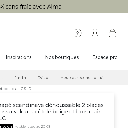
X sans frais avec Alma
Inspirations
Nos boutiques
Espace pro
nt
Jardin
Déco
Meubles reconditionnés
t bois clair OSLO
apé scandinave déhoussable 2 places
tissu velours côtelé beige et bois clair
LO
motion
valable jusqu'au 20-08