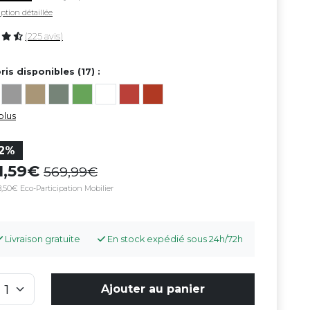
ption détaillée
(225 avis)
ris disponibles (17) :
plus
12%
1,59
569,99
,50€ Eco-Participation Mobilier
Livraison gratuite
En stock expédié sous 24h/72h
Ajouter au panier