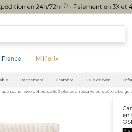
(1)
expédition en 24h/72h!
- Paiement en 3X et 4
 France
Mili'prix
able
Rangement
Chambre
Salle de bain
Enfa
apé scandinave déhoussable 2 places en tissu velours côtelé beige e
Can
en 
OS
Pro