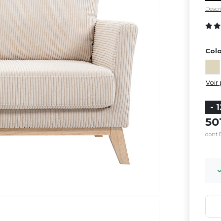
Descri
Colo
Voir 
- 
50
dont 8