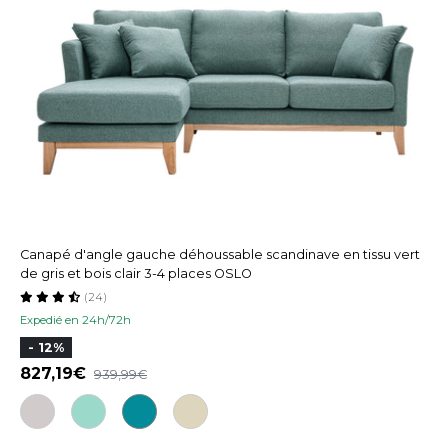
Canapé d'angle gauche déhoussable scandinave en tissu vert
de gris et bois clair 3-4 places OSLO
(24)
Expedié en 24h/72h
- 12%
827,19
939,99