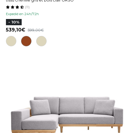
tissu chenille gris et bois clair ORSO
(11)
Expedié en 24h/72h
- 10%
539,10
599,00