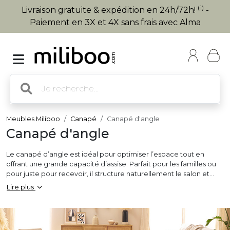
(1)
Livraison gratuite & expédition en 24h/72h!
-
Paiement en 3X et 4X sans frais avec Alma
Meubles Miliboo
Canapé
Canapé d'angle
Canapé d'angle
Le canapé d’angle est idéal pour optimiser l’espace tout en
offrant une grande capacité d’assise. Parfait pour les familles ou
pour juste pour recevoir, il structure naturellement le salon et
créer une ambiance conviviale. Disponible en version gauche ou
Lire plus
droite, réversible ou convertible, il s’adapte à toutes les
configurations de pièce. En tissu ou velours, le canapé d’angle se
décline dans une large gamme de styles : moderne, scandinave,
industriel ou contemporain. Ainsi, certains modèles intègrent des