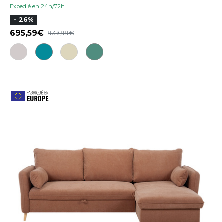
Expedié en 24h/72h
- 26%
695,59
939,99