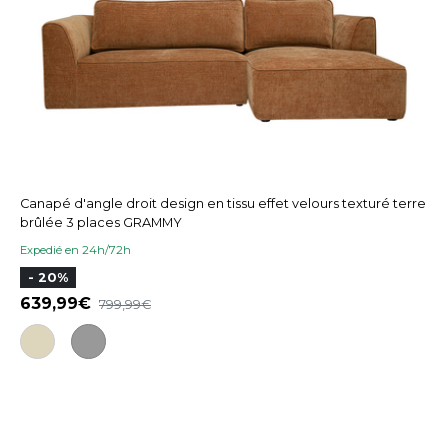
Canapé d'angle droit design en tissu effet velours texturé terre
brûlée 3 places GRAMMY
Expedié en 24h/72h
- 20%
639,99
799,99