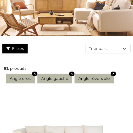
fonctionnalités pratiques comme un coffre de rangement ou une
méridienne modulable, alliant ainsi confort et praticité. Si vous
cherchez un
canapé
idéal pour les grands salons comme pour
les espaces ouverts type séjour-cuisine, c’est assurément le
canapé d’angle qui deviendra la pièce maîtresse de votre
intérieur.
Filtres
62
produits
Angle droit
Angle gauche
Angle réversible