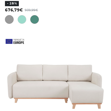
- 28%
676,79
939,99