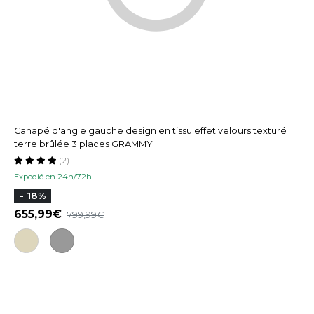
Canapé d'angle gauche design en tissu effet velours texturé
terre brûlée 3 places GRAMMY
(2)
Expedié en 24h/72h
- 18%
655,99
799,99