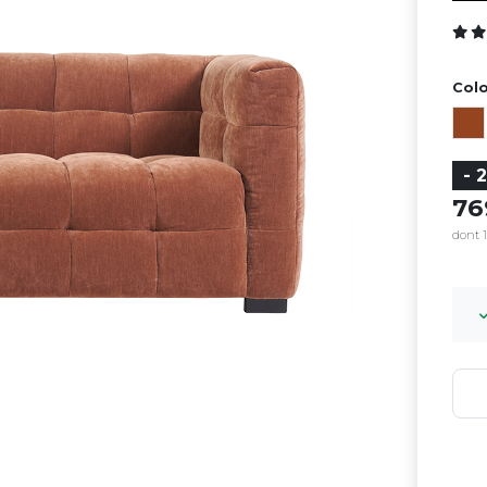
Colo
- 
7
dont 1