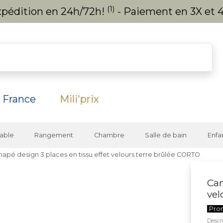
(1)
expédition en 24h/72h!
- Paiement en 3X et 4
 France
Mili'prix
able
Rangement
Chambre
Salle de bain
Enfa
apé design 3 places en tissu effet velours terre brûlée CORTO
Can
vel
Pro
Descri