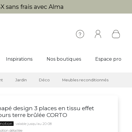
X sans frais avec Alma
Inspirations
Nos boutiques
Espace pro
nt
Jardin
Déco
Meubles reconditionnés
apé design 3 places en tissu effet
ours terre brûlée CORTO
motion
valable jusqu'au 20-08
ption détaillée