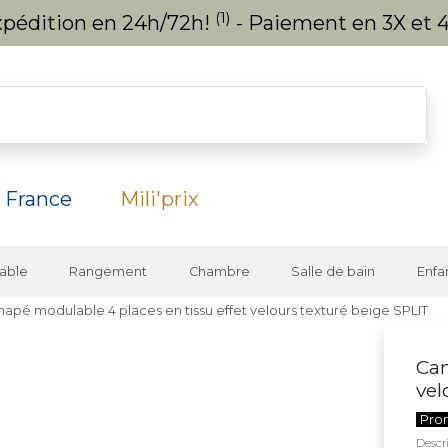
(1)
expédition en 24h/72h!
- Paiement en 3X et 4
 France
Mili'prix
able
Rangement
Chambre
Salle de bain
Enfa
apé modulable 4 places en tissu effet velours texturé beige SPLIT
Can
vel
Pro
Descri