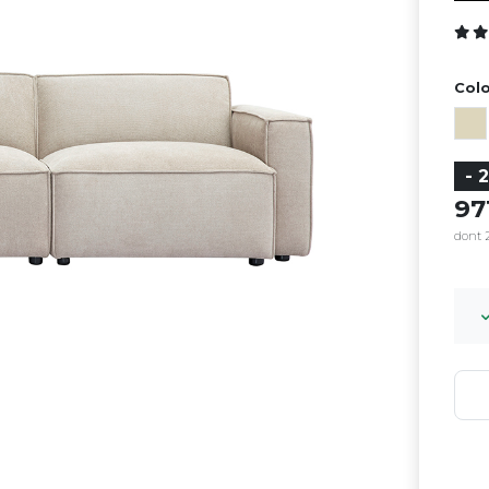
Colo
- 
9
dont 