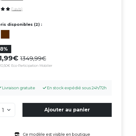
(1 avis)
ris disponibles (2) :
28%
71,99
1349,99
20,50€ Eco-Participation Mobilier
Livraison gratuite
En stock expédié sous 24h/72h
Ajouter au panier
Ce modèle est visible en boutique