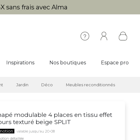
X sans frais avec Alma
Inspirations
Nos boutiques
Espace pro
nt
Jardin
Déco
Meubles reconditionnés
apé modulable 4 places en tissu effet
ours texturé beige SPLIT
motion
valable jusqu'au 20-08
ption détaillée