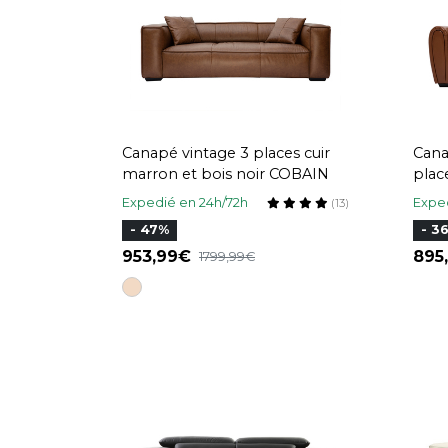
Canapé vintage 3 places cuir
Cana
marron et bois noir COBAIN
plac
avec
Expedié en 24h/72h
Exped
(13)
- 47%
- 3
953,99
895
1799,99