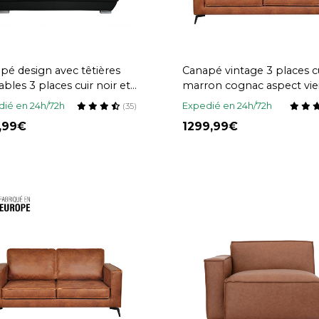
pé design avec têtières
Canapé vintage 3 places c
ables 3 places cuir noir et
marron cognac aspect vieil
r chromé EWING
métal noir SONNY
ié en 24h/72h
Expedié en 24h/72h
(35)
9,99
1299,99