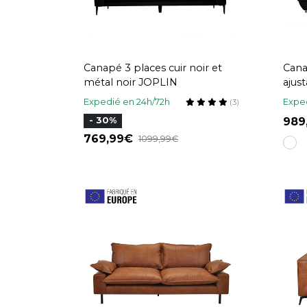
Canapé 3 places cuir noir et
Cana
métal noir JOPLIN
ajust
acie
Expedié en 24h/72h
Exped
(3)
98
- 30%
769,99
1099,99