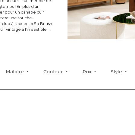
ix d’accueillir un meuble de
gtemps ! En plus d'un
pter pour un canapé cuir
ortera une touche
club à l’accent « So British
 vintage à l’irrésistible
n salon, laissez-vous
our finaliser votre choix !
ir votre canapé en cuir ici
Matière
Couleur
Prix
Style