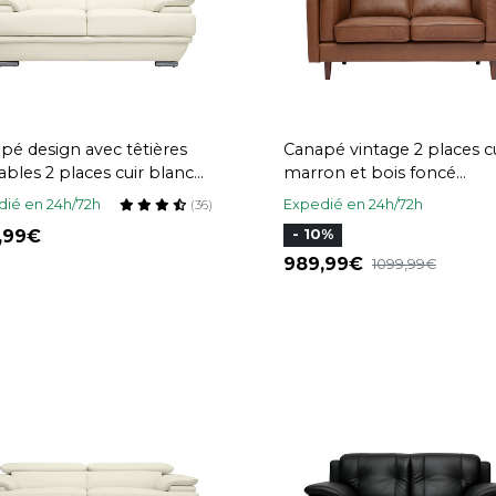
pé design avec têtières
Canapé vintage 2 places c
ables 2 places cuir blanc
marron et bois foncé
cier chromé EWING
BRADLEY
ié en 24h/72h
Expedié en 24h/72h
(36)
9,99
- 10%
989,99
1099,99