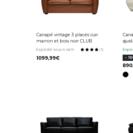
Canapé vintage 3 places cuir
Cana
marron et bois noir CLUB
ajus
et a
Expédié sous 4 sem
Exped
(3)
1099,99
- 1
89