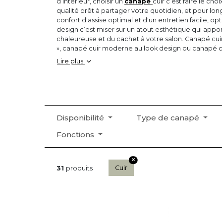
d’intérieur, choisir un
canapé
cuir c’est faire le cho
qualité prêt à partager votre quotidien, et pour lon
confort d'assise optimal et d'un entretien facile, o
design c’est miser sur un atout esthétique qui app
chaleureuse et du cachet à votre salon. Canapé cuir 
», canapé cuir moderne au look design ou canapé cuir
silhouette rétro, véritable touche d'élégance dans u
Lire plus
guider par notre sélection de canapé cuir véritable p
>> Et retrouvez tous les conseils pour entreten
Disponibilité
Type de canapé
Fonctions
Cuir
31
produits