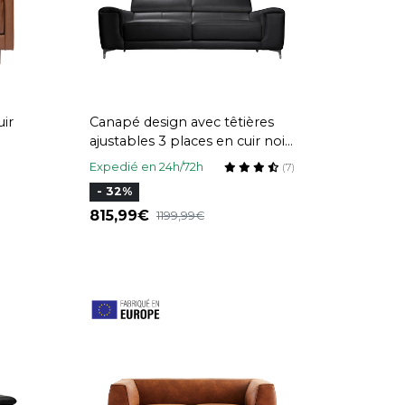
uir
Canapé design avec têtières
ajustables 3 places en cuir noir
et acier chromé NEVADA
Expedié en 24h/72h
(7)
- 32%
815,99
1199,99