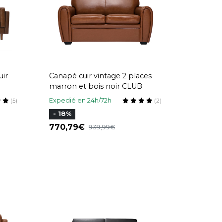
uir
Canapé cuir vintage 2 places
marron et bois noir CLUB
Expedié en 24h/72h
(5)
(2)
- 18%
770,79
939,99