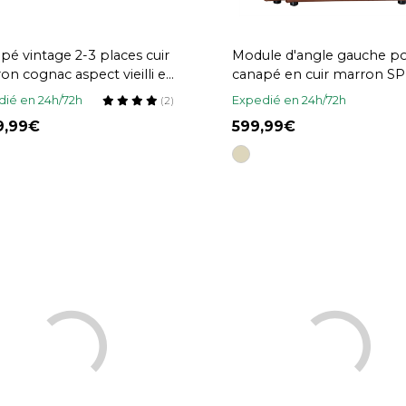
pé vintage 2-3 places cuir
Module d'angle gauche p
on cognac aspect vieilli et
canapé en cuir marron SP
l noir SONNY
ié en 24h/72h
Expedié en 24h/72h
(2)
9,99
599,99