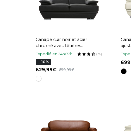
Canapé cuir noir et acier
Cana
chromé avec têtières
ajust
ajustables 2 places EWING
et a
Expedié en 24h/72h
Exped
(36)
69
- 10%
629,99
699,99