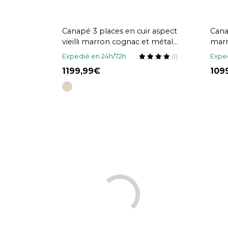
Canapé 3 places en cuir aspect
Cana
vieilli marron cognac et métal
marr
noir DORY
méta
Expedié en 24h/72h
Exped
(1)
1199,99
109