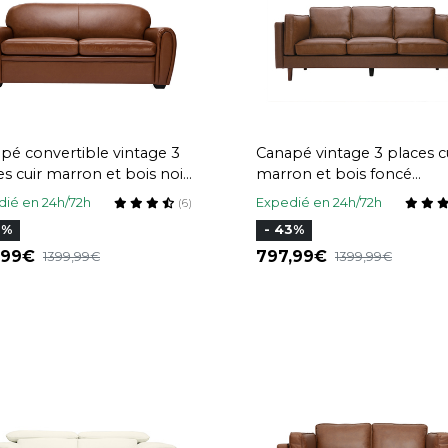
pé convertible vintage 3
Canapé vintage 3 places c
es cuir marron et bois noir
marron et bois foncé
 matelas 9 cm CLUB
BRADLEY
ié en 24h/72h
Expedié en 24h/72h
(6)
6%
- 43%
,99
797,99
1399,99
1399,99