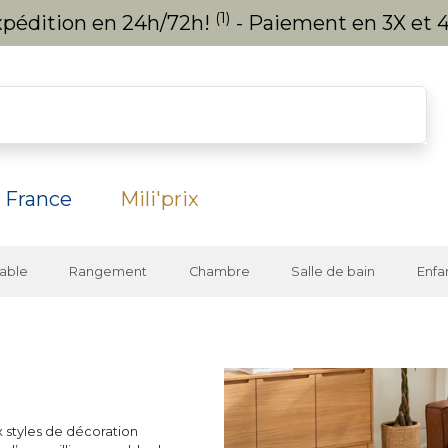
(1)
expédition en 24h/72h!
- Paiement en 3X et 4
 France
Mili'prix
able
Rangement
Chambre
Salle de bain
Enfa
 styles de décoration