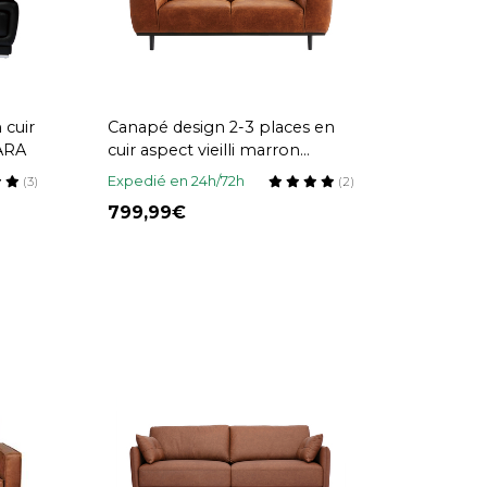
 cuir
Canapé design 2-3 places en
ARA
cuir aspect vieilli marron
cognac MORRIS
Expedié en 24h/72h
(3)
(2)
799,99