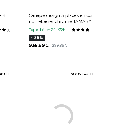
e 4
Canapé design 3 places en cuir
IT
noir et acier chromé TAMARA
Expedié en 24h/72h
(1)
(2)
- 28%
935,99
1299,99
AUTÉ
NOUVEAUTÉ