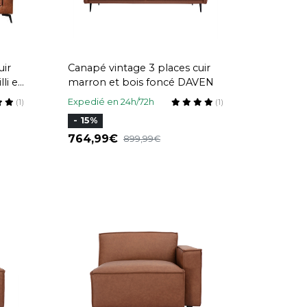
uir
Canapé vintage 3 places cuir
li et
marron et bois foncé DAVEN
Expedié en 24h/72h
(1)
(1)
- 15%
764,99
899,99