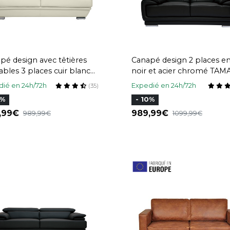
pé design avec têtières
Canapé design 2 places en
tables 3 places cuir blanc
noir et acier chromé TAM
cier chromé EWING
ié en 24h/72h
Expedié en 24h/72h
(35)
0%
- 10%
0,99
989,99
989,99
1099,99