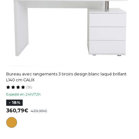
Bureau avec rangements 3 tiroirs design blanc laqué brillant
L140 cm CALIX
(56)
Expedié en 24h/72h
- 18%
360,79
439,99