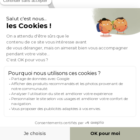
Bureau connecté multimédia verre blanc et bois clair L120 cm
HANDY
(5)
Expedié en 24h/72h
- 12%
369,59
419,99