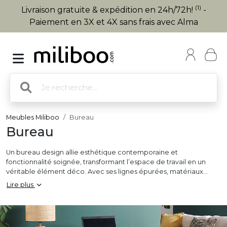
(1)
Livraison gratuite & expédition en 24h/72h!
-
Paiement en 3X et 4X sans frais avec Alma
Meubles Miliboo
Bureau
Bureau
Un bureau design allie esthétique contemporaine et
fonctionnalité soignée, transformant l’espace de travail en un
véritable élément déco. Avec ses lignes épurées, matériaux
nobles et finitions élégantes, ce type de
bureau
s’intègre
Lire plus
parfaitement dans des intérieurs modernes, minimalistes,
scandinaves ou industriels. Disponible en bois, métal, verre ou
bien laqué, le bureau design peut être doté de rangement
discret, d’un piètement original ou d’un plateau finement