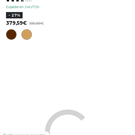
(22)
Expedié en 24h/72h
- 27%
379,59
519,99