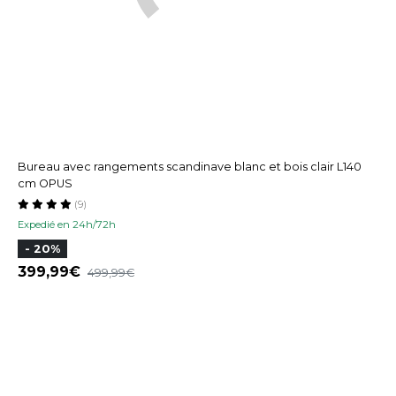
Bureau avec rangements scandinave blanc et bois clair L140
cm OPUS
(9)
Expedié en 24h/72h
- 20%
399,99
499,99