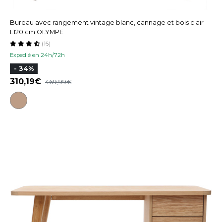
Bureau avec rangement vintage blanc, cannage et bois clair
L120 cm OLYMPE
(16)
Expedié en 24h/72h
- 34%
310,19
469,99