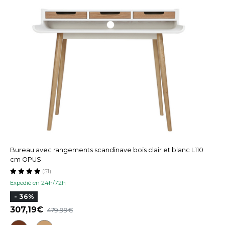
Bureau avec rangements scandinave bois clair et blanc L110
cm OPUS
(51)
Expedié en 24h/72h
- 36%
307,19
479,99