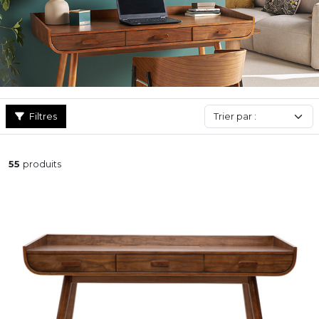
travaillé, selon le style recherché. Il convient aussi bien pour un
bureau à domicile, une chambre ou un espace créatif, en
apportant une touche de sophistication. À la fois pratique et
raffiné, le bureau design est idéal pour ceux qui veulent un
meuble à la fois ergonomique et stylé, capable de s’harmoniser
avec une décoration contemporaine tout en affirmant une vraie
personnalité.
Filtres
55
produits