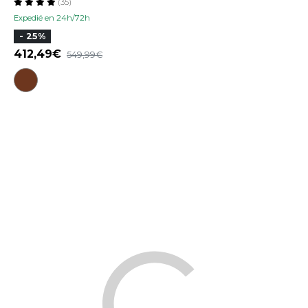
(35)
Expedié en 24h/72h
- 25%
412,49
549,99