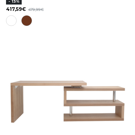
- 13%
417,59
479,99