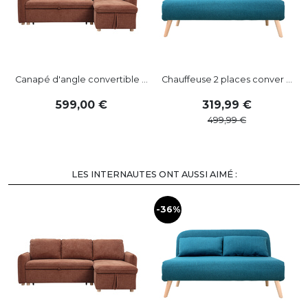
Canapé d'angle convertible ...
Chauffeuse 2 places conver ...
599
,
00
319
,
99
499
,
99
LES INTERNAUTES ONT AUSSI AIMÉ :
-36%
-