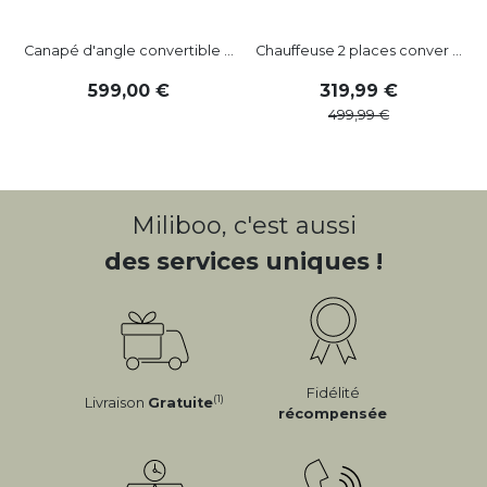
Canapé d'angle convertible ...
Chauffeuse 2 places conver ...
599
,
00
319
,
99
499
,
99
Miliboo, c'est aussi
des services uniques !
Fidélité
(1)
Livraison
Gratuite
récompensée