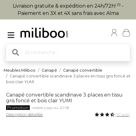
(1)
Livraison gratuite & expédition en 24h/72h!
-
Paiement en 3X et 4X sans frais avec Alma
Meubles Miliboo
Canapé
Canapé convertible
Canapé convertible scandinave 3 places en tissu gris foncé et
bois clair YUMI
Canapé convertible scandinave 3 places en tissu
gris foncé et bois clair YUMI
Promotion
valable jusqu'au 20-08
Description détaillée
(57 avis)