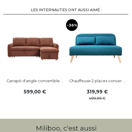
LES INTERNAUTES ONT AUSSI AIMÉ :
-36%
-
Canapé d'angle convertible ...
Chauffeuse 2 places conver ...
599
,
00
319
,
99
499
,
99
Miliboo, c'est aussi