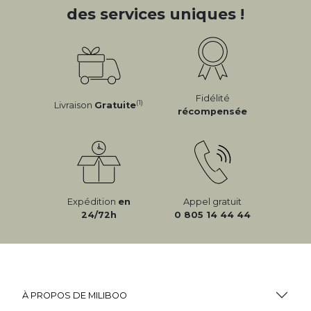
des services uniques !
Fidélité
(1)
Livraison
Gratuite
récompensée
Expédition
en
Appel gratuit
24/72h
0 805 14 44 44
À PROPOS DE MILIBOO