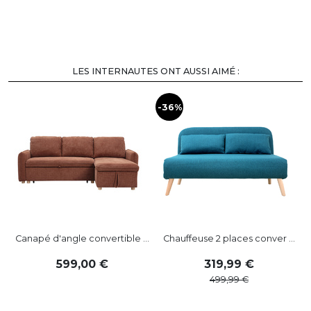
LES INTERNAUTES ONT AUSSI AIMÉ :
-36%
-
Canapé d'angle convertible ...
Chauffeuse 2 places conver ...
599
,
00
319
,
99
499
,
99