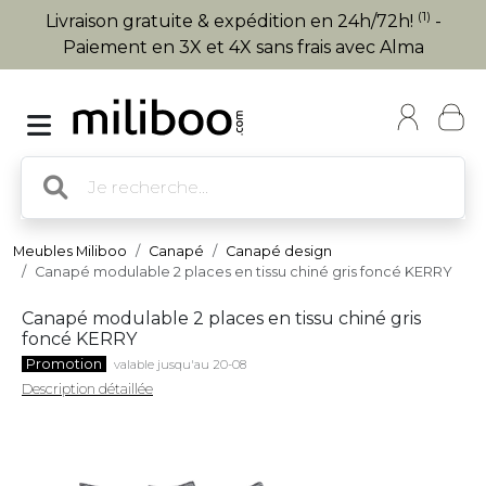
(1)
Livraison gratuite & expédition en 24h/72h!
-
Paiement en 3X et 4X sans frais avec Alma
Meubles Miliboo
Canapé
Canapé design
Canapé modulable 2 places en tissu chiné gris foncé KERRY
Canapé modulable 2 places en tissu chiné gris
foncé KERRY
Promotion
valable jusqu'au 20-08
Description détaillée