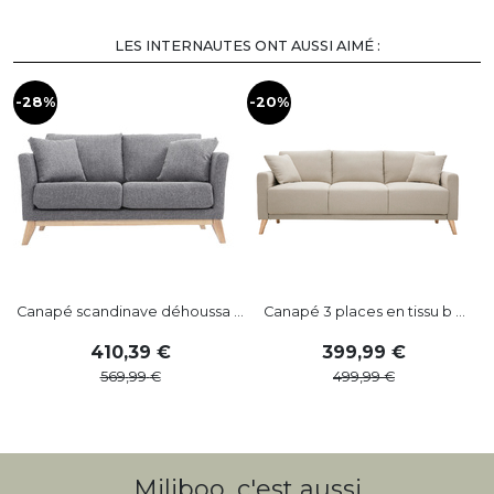
LES INTERNAUTES ONT AUSSI AIMÉ :
-28%
-20%
Canapé scandinave déhoussa ...
Canapé 3 places en tissu b ...
410
,
39
399
,
99
569
,
99
499
,
99
Miliboo, c'est aussi