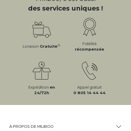
des services uniques !
Fidélité
(1)
Livraison
Gratuite
récompensée
Expédition
en
Appel gratuit
24/72h
0 805 14 44 44
À PROPOS DE MILIBOO