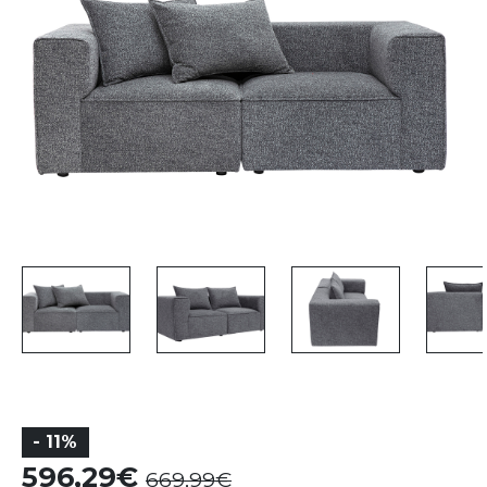
- 11%
596,29
669,99