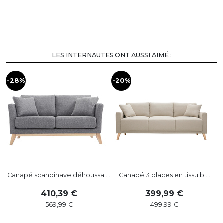
LES INTERNAUTES ONT AUSSI AIMÉ :
-28%
-20%
Canapé scandinave déhoussa ...
Canapé 3 places en tissu b ...
410
,
39
399
,
99
569
,
99
499
,
99