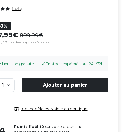
(1 avis)
38%
57,99
899,99
1,00€ Eco-Participation Mobilier
Livraison gratuite
En stock expédié sous 24h/72h
Ajouter au panier
Ce modèle est visible en boutique
Points fidélité
sur votre prochaine