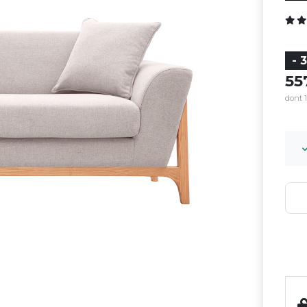
- 
5
dont 1