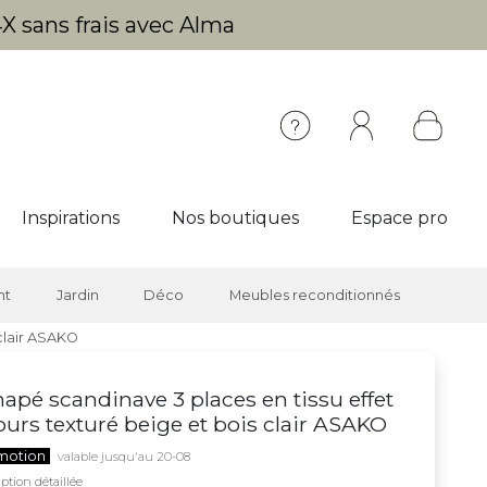
X sans frais avec Alma
Inspirations
Nos boutiques
Espace pro
nt
Jardin
Déco
Meubles reconditionnés
 clair ASAKO
apé scandinave 3 places en tissu effet
ours texturé beige et bois clair ASAKO
motion
valable jusqu'au 20-08
ption détaillée