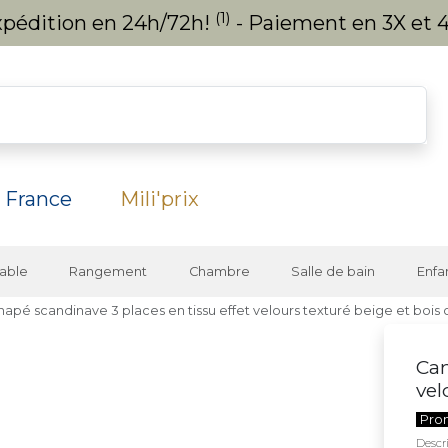
(1)
expédition en 24h/72h!
- Paiement en 3X et 4
 France
Mili'prix
able
Rangement
Chambre
Salle de bain
Enfa
apé scandinave 3 places en tissu effet velours texturé beige et bois
Can
vel
Pro
Descri