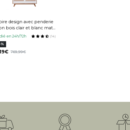
ire design avec penderie
ion bois clair et blanc mat
 cm HELIA
ié en 24h/72h
(14)
4%
,19
769,99