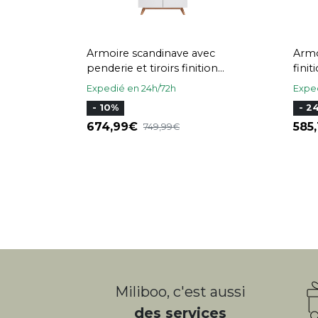
Armoire scandinave avec
Armo
penderie et tiroirs finition
finit
blanc mat et bois chêne clair
L120
Expedié en 24h/72h
Exped
L100 cm KELMA
- 10%
- 2
674,99
585
749,99
Miliboo, c'est aussi
des services