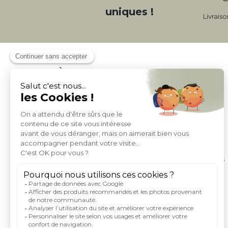
uniques !
Livrais
À PROPOS DE MILIBOO
Qui sommes nous et nos engagements
Mentions légales
Moyens de paiement
Livraison
Conditions générales de Vente
Politique de protection des données personnelles
Conditions générales d'utilisation du site
Droits informatique et libertés
Carte de fidelite et parrainage
Rejoignez-nous
Index égalité femme homme