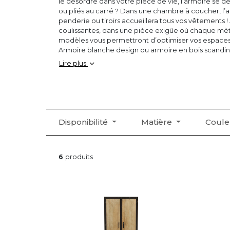
le désordre dans votre pièce de vie, l’armoire se décl
ou pliés au carré ? Dans une chambre à coucher, l’
penderie ou tiroirs accueillera tous vos vêtements !
coulissantes, dans une pièce exigüe où chaque mè
modèles vous permettront d’optimiser vos espaces.
Armoire blanche design ou armoire en bois scandin
répondra à vos besoins !
Lire plus
Disponibilité
Matière
Coul
6
produits