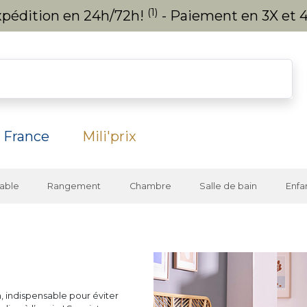
(1)
expédition en 24h/72h!
- Paiement en 3X et 4
 France
Mili'prix
able
Rangement
Chambre
Salle de bain
Enfa
 indispensable pour éviter