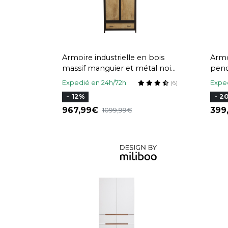
Armoire industrielle en bois
Armo
massif manguier et métal noir
pend
L90 cm INDUSTRIA
L90
Expedié en 24h/72h
Exped
(6)
- 12%
- 2
967,99
39
1099,99