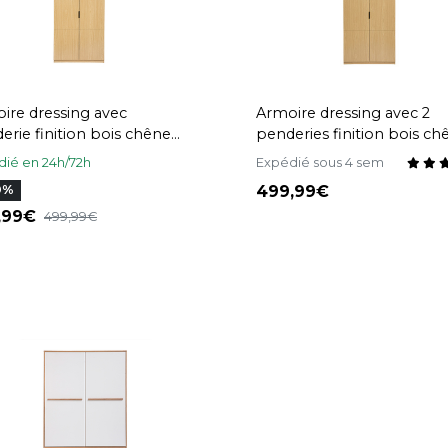
ire dressing avec
Armoire dressing avec 2
erie finition bois chêne
penderies finition bois ch
 cm GARENCE
L90 cm GARENCE
ié en 24h/72h
Expédié sous 4 sem
499,99
0%
9,99
499,99