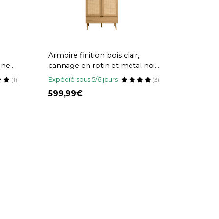
Armoire finition bois clair,
êne
cannage en rotin et métal noir
L100 cm MANILLE
Expédié sous 5/6 jours
(1)
(3)
599,99