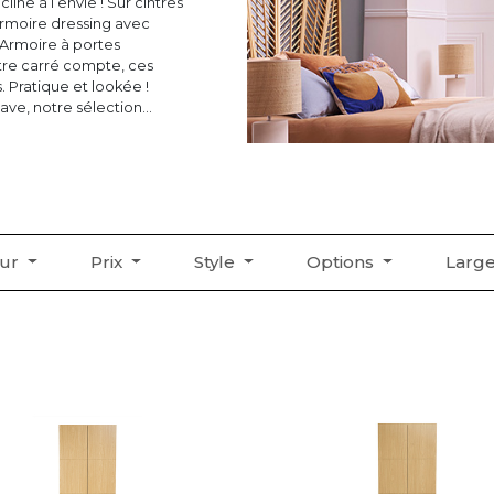
ine à l’envie ! Sur cintres
armoire dressing avec
 Armoire à portes
tre carré compte, ces
 Pratique et lookée !
ave, notre sélection
eur
Prix
Style
Options
Larg