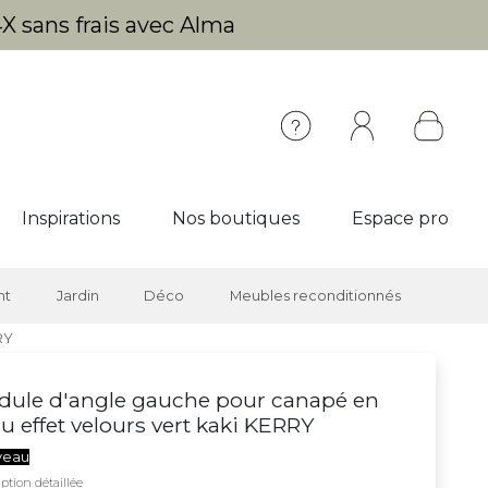
X sans frais avec Alma
Inspirations
Nos boutiques
Espace pro
nt
Jardin
Déco
Meubles reconditionnés
RY
ule d'angle gauche pour canapé en
su effet velours vert kaki KERRY
veau
ption détaillée