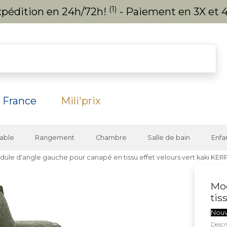
(1)
expédition en 24h/72h!
- Paiement en 3X et 4
 France
Mili'prix
able
Rangement
Chambre
Salle de bain
Enfa
ule d'angle gauche pour canapé en tissu effet velours vert kaki KER
Mod
tis
Nou
Descri