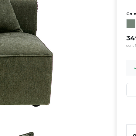
Colo
3
dont 6