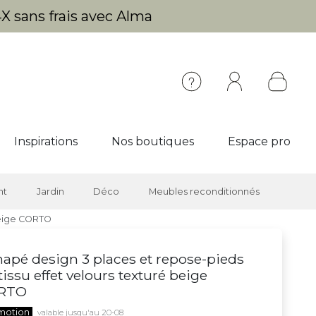
X sans frais avec Alma
Inspirations
Nos boutiques
Espace pro
nt
Jardin
Déco
Meubles reconditionnés
beige CORTO
apé design 3 places et repose-pieds
tissu effet velours texturé beige
RTO
motion
valable jusqu'au 20-08