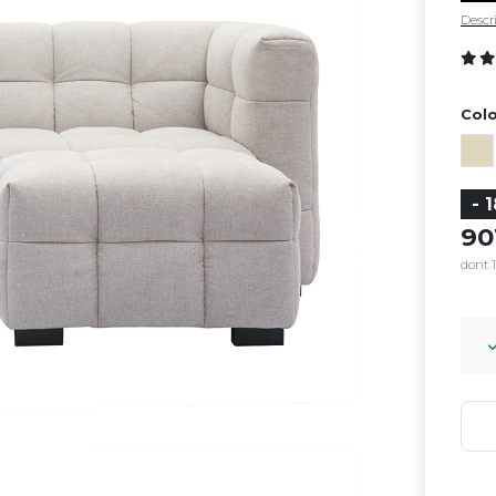
Descri
Colo
- 
9
dont 1