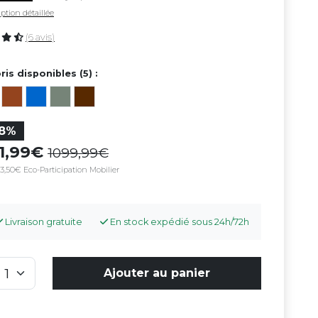
ption détaillée
(6 avis)
ris disponibles (5) :
18%
01,99
1099,99
3,50€ Eco-Participation Mobilier
Livraison gratuite
En stock expédié sous 24h/72h
Ajouter au panier