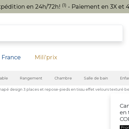
(1)
expédition en 24h/72h!
- Paiement en 3X et 4
 France
Mili'prix
able
Rangement
Chambre
Salle de bain
Enfa
napé design 3 places et repose-pieds en tissu effet velours texturé 
Can
en 
CO
Pro