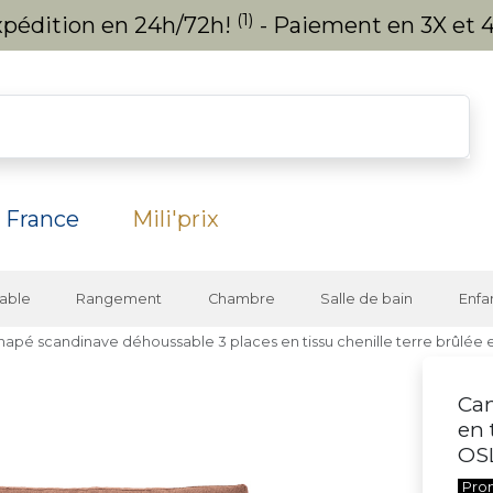
(1)
expédition en 24h/72h!
- Paiement en 3X et 4
 France
Mili'prix
able
Rangement
Chambre
Salle de bain
Enfa
apé scandinave déhoussable 3 places en tissu chenille terre brûlée e
Can
en 
OS
Pro