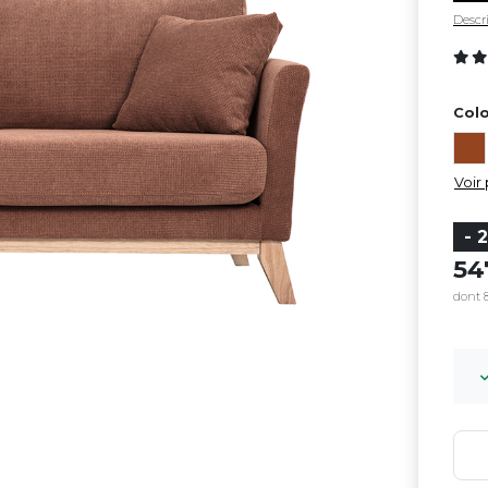
Descri
Colo
Voir 
- 
5
dont 8