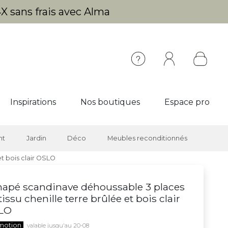
X sans frais avec Alma
Inspirations
Nos boutiques
Espace pro
nt
Jardin
Déco
Meubles reconditionnés
t bois clair OSLO
apé scandinave déhoussable 3 places
tissu chenille terre brûlée et bois clair
LO
motion
valable jusqu'au 20-08