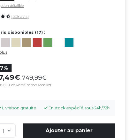
ption détaillée
(308 avis)
ris disponibles (17) :
plus
27%
47,49
749,99
,50€ Eco-Participation Mobilier
Livraison gratuite
En stock expédié sous 24h/72h
Ajouter au panier