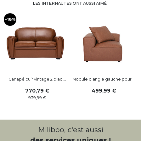
LES INTERNAUTES ONT AUSSI AIMÉ :
-18%
Canapé cuir vintage 2 plac ...
Module d'angle gauche pour ...
770
,
79
499
,
99
939
,
99
Miliboo, c'est aussi
des services uniques !