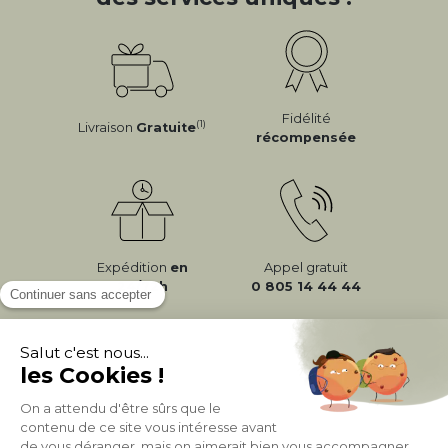
Fidélité
(1)
Livraison
Gratuite
récompensée
Expédition
en
Appel gratuit
24/72h
0 805 14 44 44
À PROPOS DE MILIBOO