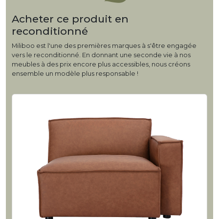
Acheter ce produit en
reconditionné
Miliboo est l'une des premières marques à s'être engagée
vers le reconditionné. En donnant une seconde vie à nos
meubles à des prix encore plus accessibles, nous créons
ensemble un modèle plus responsable !