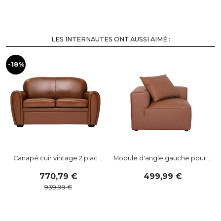
LES INTERNAUTES ONT AUSSI AIMÉ :
-18%
Canapé cuir vintage 2 plac ...
Module d'angle gauche pour ...
770
,
79
499
,
99
939
,
99