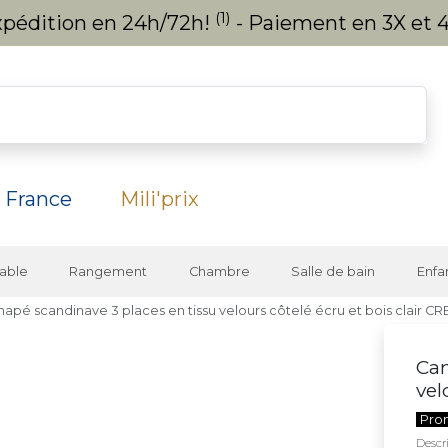
(1)
expédition en 24h/72h!
- Paiement en 3X et 4
 France
Mili'prix
able
Rangement
Chambre
Salle de bain
Enfa
apé scandinave 3 places en tissu velours côtelé écru et bois clair C
Can
vel
Pro
Descri