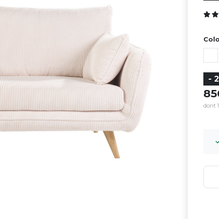
Colo
- 
8
dont 1