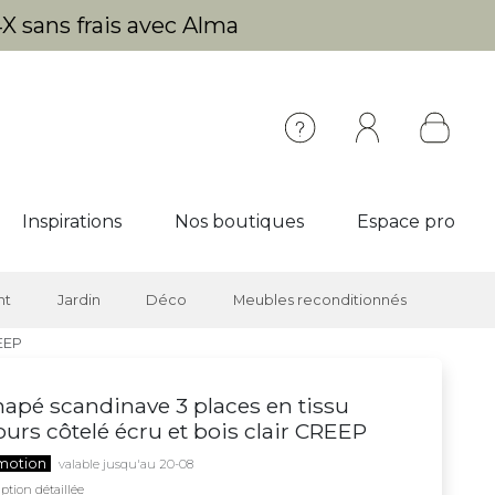
X sans frais avec Alma
Inspirations
Nos boutiques
Espace pro
nt
Jardin
Déco
Meubles reconditionnés
REEP
apé scandinave 3 places en tissu
ours côtelé écru et bois clair CREEP
motion
valable jusqu'au 20-08
ption détaillée