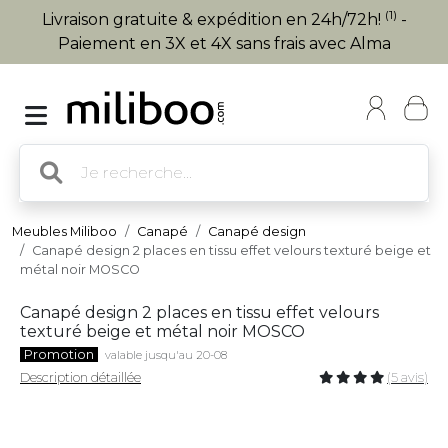
(1)
Livraison gratuite & expédition en 24h/72h!
-
Paiement en 3X et 4X sans frais avec Alma
Meubles Miliboo
Canapé
Canapé design
Canapé design 2 places en tissu effet velours texturé beige et
métal noir MOSCO
Canapé design 2 places en tissu effet velours
texturé beige et métal noir MOSCO
Promotion
valable jusqu'au 20-08
Description détaillée
(5 avis)