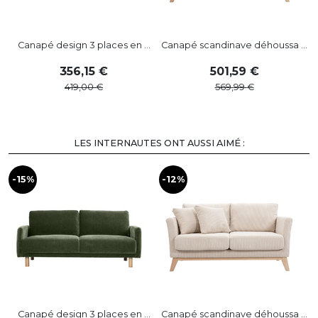
Canapé design 3 places en ...
Canapé scandinave déhoussa ...
356
,
15
501
,
59
419
,
00
569
,
99
LES INTERNAUTES ONT AUSSI AIMÉ :
-15%
-12%
-
Canapé design 3 places en ...
Canapé scandinave déhoussa ...