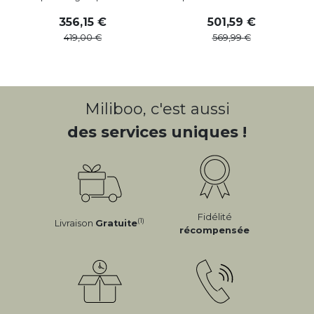
356
,
15
501
,
59
419
,
00
569
,
99
Miliboo, c'est aussi
des services uniques !
Fidélité
(1)
Livraison
Gratuite
récompensée