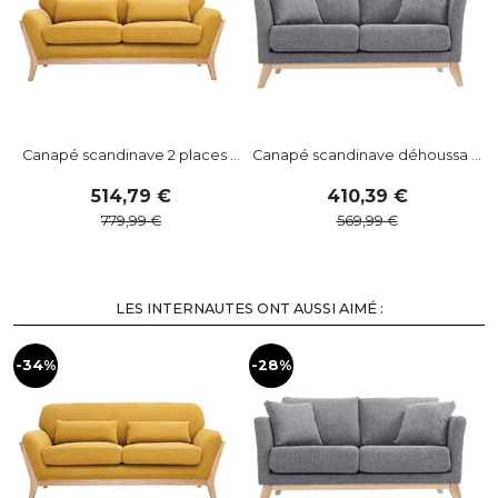
Canapé scandinave 2 places ...
Canapé scandinave déhoussa ...
514
,
79
410
,
39
779
,
99
569
,
99
LES INTERNAUTES ONT AUSSI AIMÉ :
-34%
-28%