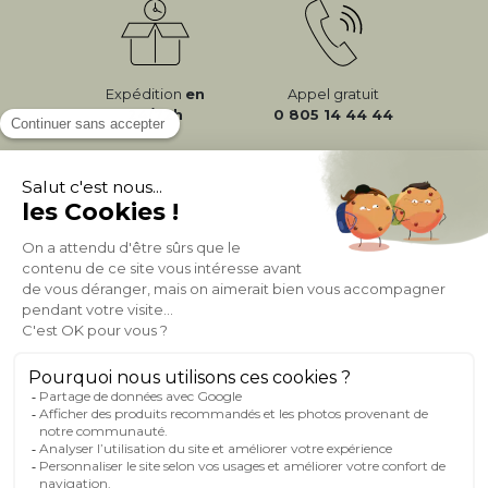
Expédition
en
Appel gratuit
24/72h
0 805 14 44 44
À PROPOS DE MILIBOO
AIDE & CONTACT
MILIBOO SUR LE NET