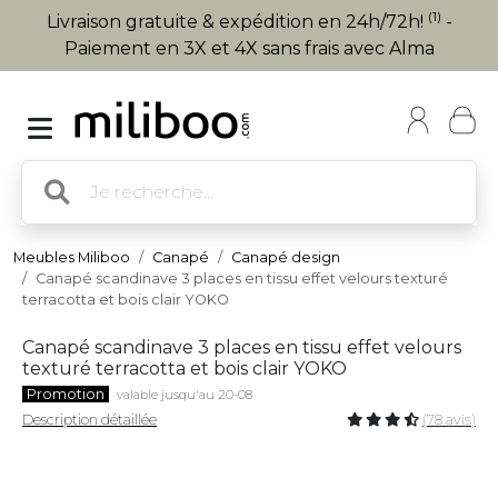
(1)
Livraison gratuite & expédition en 24h/72h!
-
Paiement en 3X et 4X sans frais avec Alma
Meubles Miliboo
Canapé
Canapé design
Canapé scandinave 3 places en tissu effet velours texturé
terracotta et bois clair YOKO
Canapé scandinave 3 places en tissu effet velours
texturé terracotta et bois clair YOKO
Promotion
valable jusqu'au 20-08
Description détaillée
(78 avis)