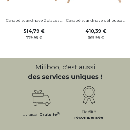
Canapé scandinave 2 places ...
Canapé scandinave déhoussa ...
514
,
79
410
,
39
779
,
99
569
,
99
Miliboo, c'est aussi
des services uniques !
Fidélité
(1)
Livraison
Gratuite
récompensée