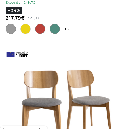
Expedié en 24h/72h
- 34%
217,79
329,99
+ 2