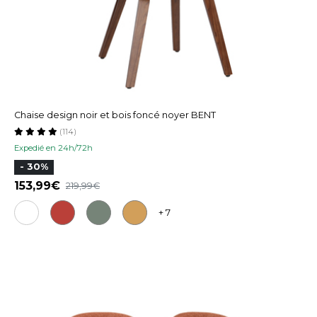
Chaise design noir et bois foncé noyer BENT
(114)
Expedié en 24h/72h
- 30%
153,99
219,99
+ 7