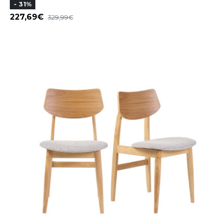
- 31%
227,69
329,99