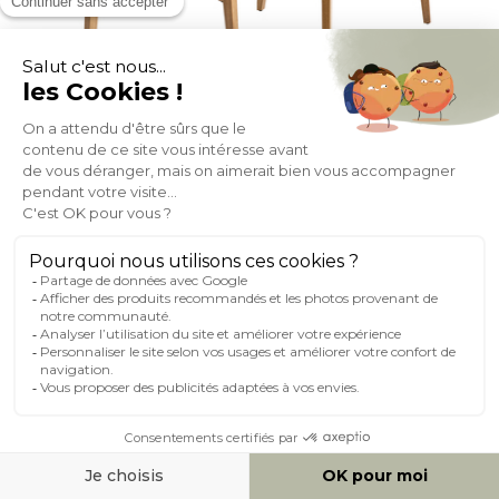
Chaises vintage en bois clair chêne et tissu gris clair (lot de 2)
LUCIA
(26)
Expedié en 24h/72h
- 16%
310,79
369,99
+ 5
NOUVEAUTÉ