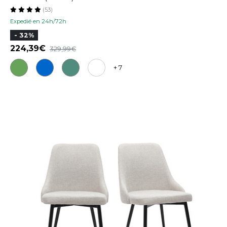
(53)
Expedié en 24h/72h
- 32%
224,39
329,99
+ 7