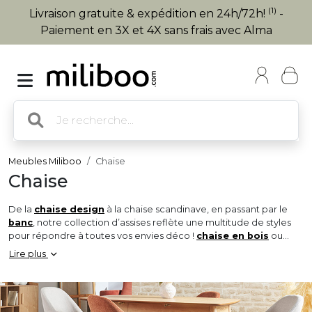
(1)
Livraison gratuite & expédition en 24h/72h!
-
Paiement en 3X et 4X sans frais avec Alma
Meubles Miliboo
Chaise
Chaise
De la
chaise design
à la chaise scandinave, en passant par le
banc
, notre collection d’assises reflète une multitude de styles
pour répondre à toutes vos envies déco !
chaise en bois
ou
chaises en tissu, vendues à l’unité ou par lot, nous vous proposons
Lire plus
une vaste sélection de
chaises de salle à manger
et de
cuisine pour habiller votre intérieur !
Véritable touche finale de l’espace repas, la chaise sera l’élément
clé qui sublimera instantanément la
table à manger
à laquelle