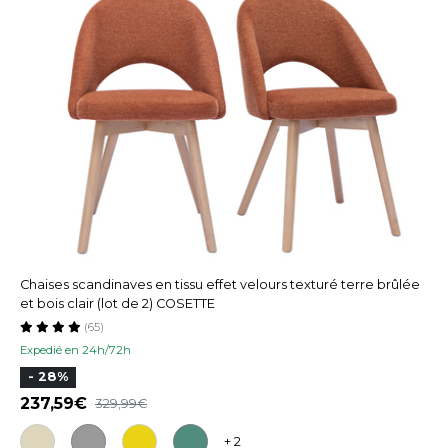
Chaises scandinaves en tissu effet velours texturé terre brûlée
et bois clair (lot de 2) COSETTE
(65)
Expedié en 24h/72h
- 28%
237,59
329,99
+ 2