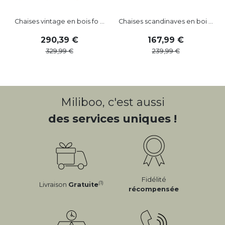
Chaises vintage en bois fo ...
Chaises scandinaves en boi ...
290
,
39
167
,
99
329
,
99
239
,
99
Miliboo, c'est aussi
des services uniques !
Fidélité
(1)
Livraison
Gratuite
récompensée