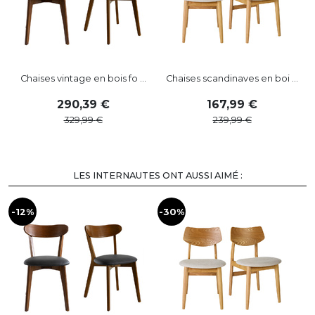
Chaises vintage en bois fo ...
Chaises scandinaves en boi ...
290
,
39
167
,
99
329
,
99
239
,
99
LES INTERNAUTES ONT AUSSI AIMÉ :
-12%
-30%