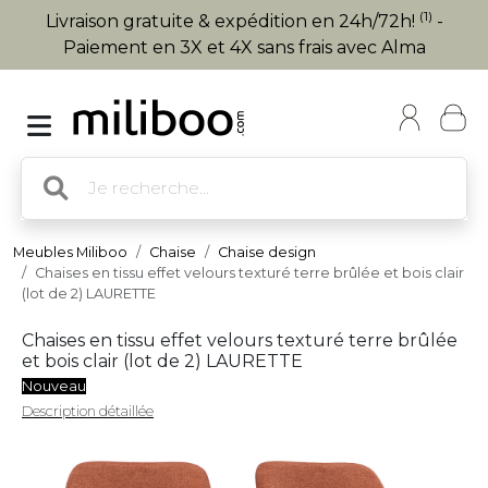
(1)
Livraison gratuite & expédition en 24h/72h!
-
Paiement en 3X et 4X sans frais avec Alma
Meubles Miliboo
Chaise
Chaise design
Chaises en tissu effet velours texturé terre brûlée et bois clair
(lot de 2) LAURETTE
Chaises en tissu effet velours texturé terre brûlée
et bois clair (lot de 2) LAURETTE
Nouveau
Description détaillée