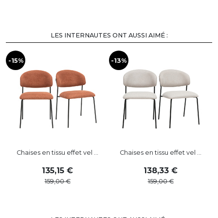
LES INTERNAUTES ONT AUSSI AIMÉ :
-15%
-13%
-
Chaises en tissu effet vel ...
Chaises en tissu effet vel ...
135
,
15
138
,
33
159
,
00
159
,
00