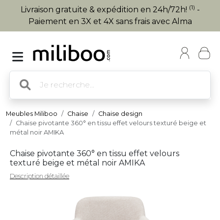
(1)
Livraison gratuite & expédition en 24h/72h!
-
Paiement en 3X et 4X sans frais avec Alma
Meubles Miliboo
Chaise
Chaise design
Chaise pivotante 360° en tissu effet velours texturé beige et
métal noir AMIKA
Chaise pivotante 360° en tissu effet velours
texturé beige et métal noir AMIKA
Description détaillée