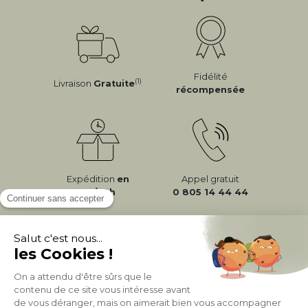
Fidélité
(1)
Livraison
Gratuite
récompensée
Expédition
en
Appel gratuit
24/72h
0 805 14 44 44
À PROPOS DE MILIBOO
AIDE & CONTACT