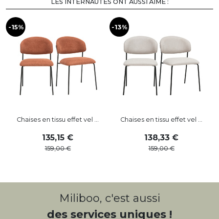
LES INTERNAUTES ONT AUSSI AIMÉ :
-15%
-13%
-
Chaises en tissu effet vel ...
Chaises en tissu effet vel ...
135
,
15
138
,
33
159
,
00
159
,
00
Miliboo, c'est aussi
des services uniques !