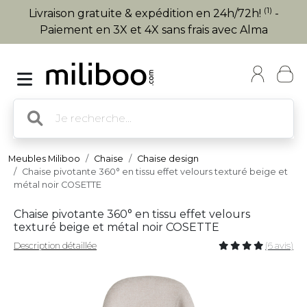
(1)
Livraison gratuite & expédition en 24h/72h!
-
Paiement en 3X et 4X sans frais avec Alma
Meubles Miliboo
Chaise
Chaise design
Chaise pivotante 360° en tissu effet velours texturé beige et
métal noir COSETTE
Chaise pivotante 360° en tissu effet velours
texturé beige et métal noir COSETTE
Description détaillée
(6 avis)