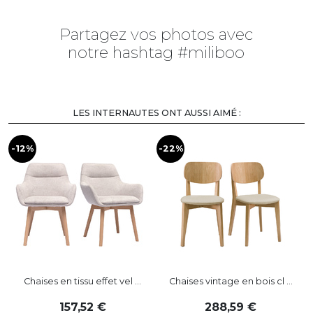
Partagez vos photos avec
notre hashtag #miliboo
LES INTERNAUTES ONT AUSSI AIMÉ :
-12%
-22%
-
Chaises en tissu effet vel ...
Chaises vintage en bois cl ...
157
,
52
288
,
59