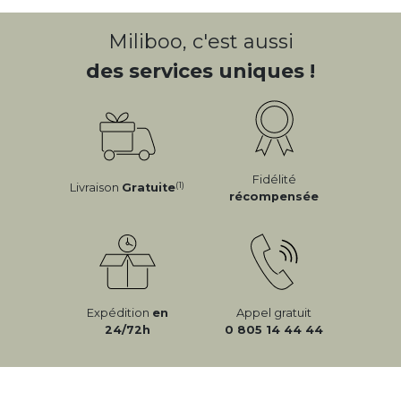
Miliboo, c'est aussi
des services uniques !
Fidélité
(1)
Livraison
Gratuite
récompensée
Expédition
en
Appel gratuit
24/72h
0 805 14 44 44