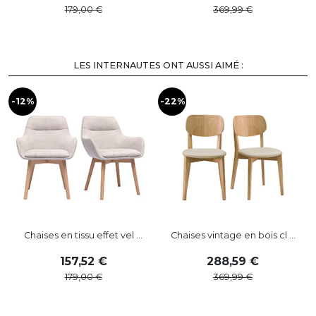
179
,
00
369
,
99
LES INTERNAUTES ONT AUSSI AIMÉ :
-12%
-22%
-
Chaises en tissu effet vel ...
Chaises vintage en bois cl ...
157
,
52
288
,
59
179
,
00
369
,
99