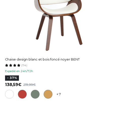
Chaise design blanc et bois foncé noyer BENT
(114)
Expedié en 24h/72h
- 37%
138,59
219,99
+ 7