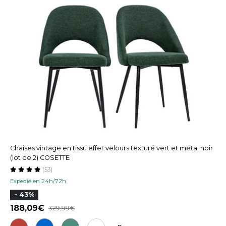
Chaises vintage en tissu effet velours texturé vert et métal noir
(lot de 2) COSETTE
(53)
Expedié en 24h/72h
- 43%
188,09
329,99