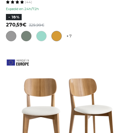
(44)
Expedié en 24h/72h
- 18%
270,59
329,99
+ 7