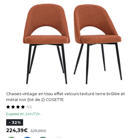
Chaises vintage en tissu effet velours texturé terre brûlée et
métal noir (lot de 2) COSETTE
(53)
Expedié en 24h/72h
- 32%
224,39
329,99