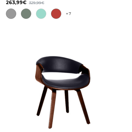
263,99
329,99
+ 7