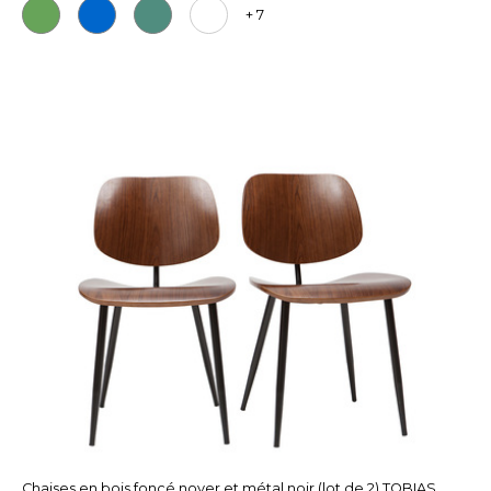
+ 7
Chaises en bois foncé noyer et métal noir (lot de 2) TOBIAS