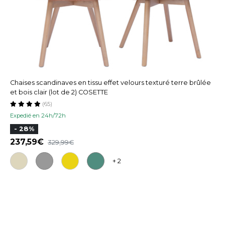
Chaises scandinaves en tissu effet velours texturé terre brûlée
et bois clair (lot de 2) COSETTE
(65)
Expedié en 24h/72h
- 28%
237,59
329,99
+ 2