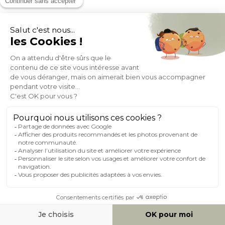
Chaises vintage bois foncé noyer (lot de 2) NORDECO
(30)
Expedié en 24h/72h
- 22%