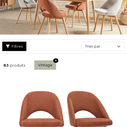
accoudoirs, dossier arrondi ou pieds compas, cette
chaise
est
aussi confortable qu’esthétique. Parfaite pour créer une
ambiance chaleureuse et pleine de personnalité, la chaise
vintage est bien plus qu’un simple siège : c’est un véritable clin
d’œil au design d’hier, remis au goût du jour.
Filtres
Vintage
83
produits