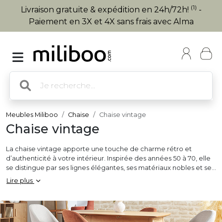
(1)
Livraison gratuite & expédition en 24h/72h!
-
Paiement en 3X et 4X sans frais avec Alma
Meubles Miliboo
Chaise
Chaise vintage
Chaise vintage
La chaise vintage apporte une touche de charme rétro et
d’authenticité à votre intérieur. Inspirée des années 50 à 70, elle
se distingue par ses lignes élégantes, ses matériaux nobles et ses
finitions soignées. Bois courbé, métal tubulaire, polyuréthane ou
Lire plus
velours, chaque modèle apporte son histoire, son style et donne
bien sûr du caractère à la pièce. Elle s’intègre facilement dans
une salle à manger, un bureau ou un salon, que votre déco soit
industrielle, bohème, scandinave ou éclectique. Avec ou sans