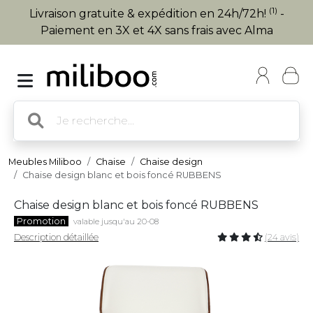
(1)
Livraison gratuite & expédition en 24h/72h!
-
Paiement en 3X et 4X sans frais avec Alma
Meubles Miliboo
Chaise
Chaise design
Chaise design blanc et bois foncé RUBBENS
Chaise design blanc et bois foncé RUBBENS
Promotion
valable jusqu'au 20-08
Description détaillée
(24 avis)