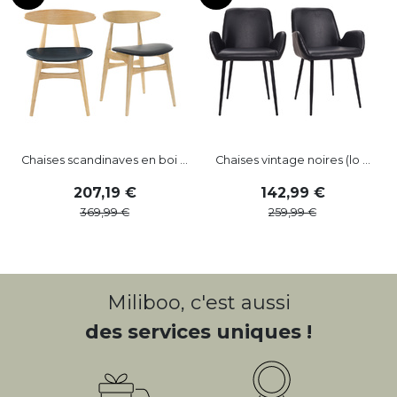
Chaises scandinaves en boi ...
Chaises vintage noires (lo ...
207
,
19
142
,
99
369
,
99
259
,
99
Miliboo, c'est aussi
des services uniques !