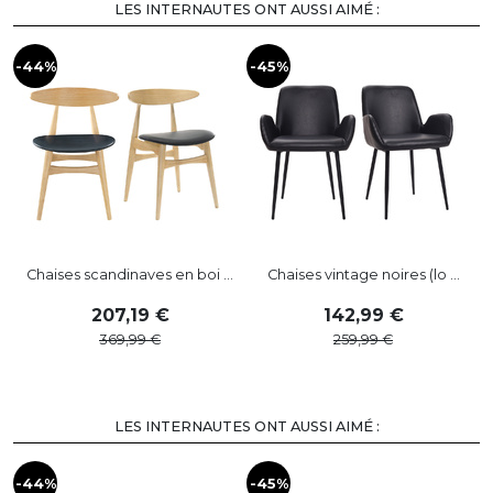
LES INTERNAUTES ONT AUSSI AIMÉ :
-44%
-45%
-
Chaises scandinaves en boi ...
Chaises vintage noires (lo ...
207
,
19
142
,
99
369
,
99
259
,
99
LES INTERNAUTES ONT AUSSI AIMÉ :
-44%
-45%
-