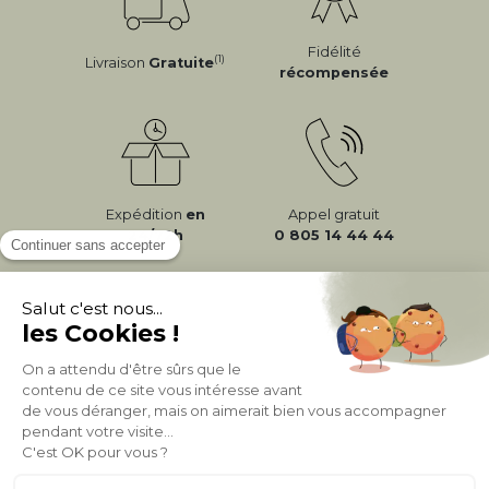
Fidélité
(1)
Livraison
Gratuite
récompensée
Expédition
en
Appel gratuit
24/72h
0 805 14 44 44
À PROPOS DE MILIBOO
AIDE & CONTACT
MILIBOO SUR LE NET