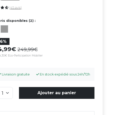
(45 avis)
ris disponibles (2) :
26%
84,99
249,99
4,30€ Eco-Participation Mobilier
Livraison gratuite
En stock expédié sous 24h/72h
Ajouter au panier