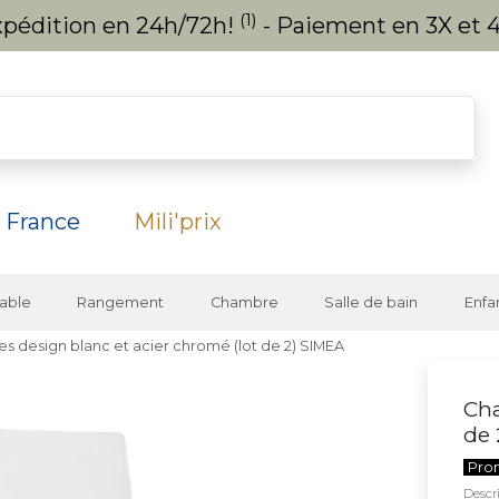
(1)
expédition en 24h/72h!
- Paiement en 3X et 4
 France
Mili'prix
able
Rangement
Chambre
Salle de bain
Enfa
es design blanc et acier chromé (lot de 2) SIMEA
Cha
de 
Pro
Descri