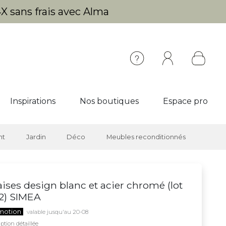
X sans frais avec Alma
Inspirations
Nos boutiques
Espace pro
nt
Jardin
Déco
Meubles reconditionnés
ises design blanc et acier chromé (lot
2) SIMEA
motion
valable jusqu'au 20-08
ption détaillée