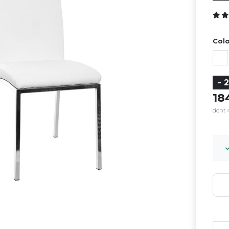
Colo
- 
1
dont 