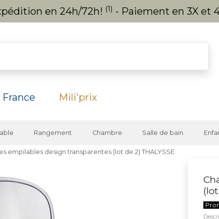
(1)
expédition en 24h/72h!
- Paiement en 3X et 4
 France
Mili'prix
able
Rangement
Chambre
Salle de bain
Enfa
es empilables design transparentes (lot de 2) THALYSSE
Cha
(lo
Pro
Descri