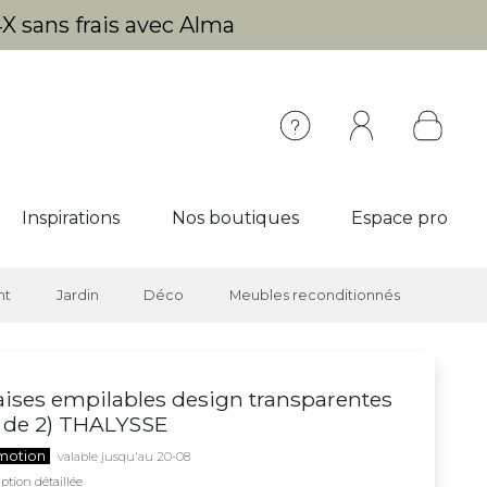
X sans frais avec Alma
Inspirations
Nos boutiques
Espace pro
nt
Jardin
Déco
Meubles reconditionnés
ises empilables design transparentes
t de 2) THALYSSE
motion
valable jusqu'au 20-08
ption détaillée