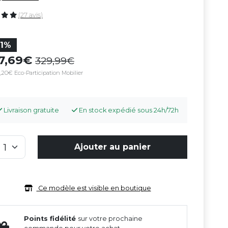
(27 avis)
31%
27,69
329,99
,20€ Eco-Participation Mobilier
Livraison gratuite
En stock expédié sous 24h/72h
Ajouter au panier
Ce modèle est visible en boutique
Points fidélité
sur votre prochaine