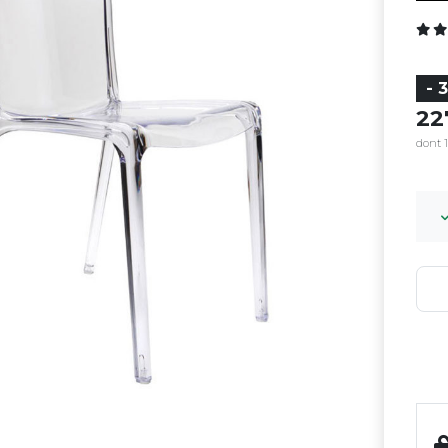
- 
2
dont 1