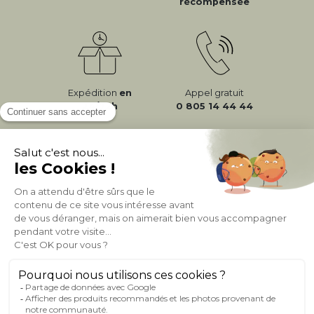
récompensée
Expédition
en
Appel gratuit
24/72h
0 805 14 44 44
À PROPOS DE MILIBOO
AIDE & CONTACT
MILIBOO SUR LE NET