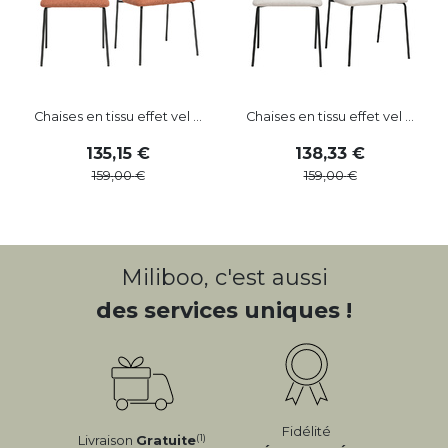
Chaises en tissu effet vel ...
Chaises en tissu effet vel ...
135
,
15
138
,
33
159
,
00
159
,
00
Miliboo, c'est aussi
des services uniques !
Fidélité
(1)
Livraison
Gratuite