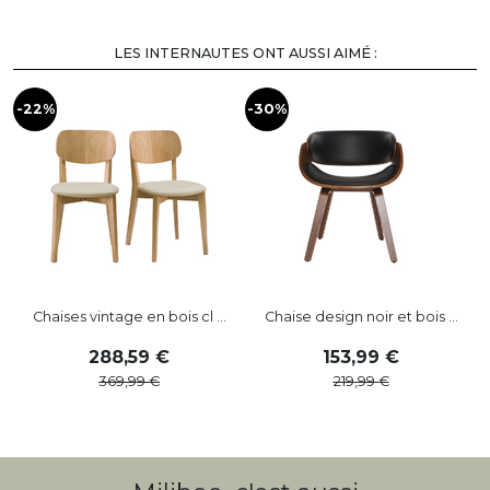
LES INTERNAUTES ONT AUSSI AIMÉ :
-22%
-30%
-
Chaises vintage en bois cl ...
Chaise design noir et bois ...
288
,
59
153
,
99
369
,
99
219
,
99