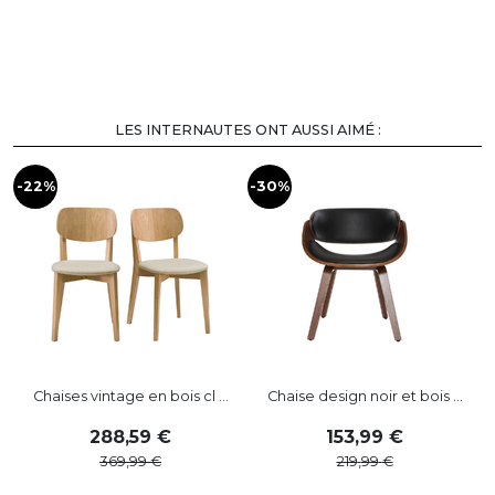
LES INTERNAUTES ONT AUSSI AIMÉ :
-22%
-30%
-
Chaises vintage en bois cl ...
Chaise design noir et bois ...
288
,
59
153
,
99
369
,
99
219
,
99