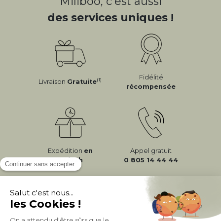
Miliboo, c'est aussi
des services uniques !
Fidélité
(1)
Livraison
Gratuite
récompensée
Expédition
en
Appel gratuit
24/72h
0 805 14 44 44
À PROPOS DE MILIBOO