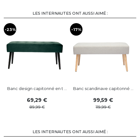
LES INTERNAUTES ONT AUSSI AIMÉ :
-23%
-17%
Banc design capitonné en t ...
Banc scandinave capitonné ...
69
,
29
99
,
59
89
,
99
119
,
99
LES INTERNAUTES ONT AUSSI AIMÉ :