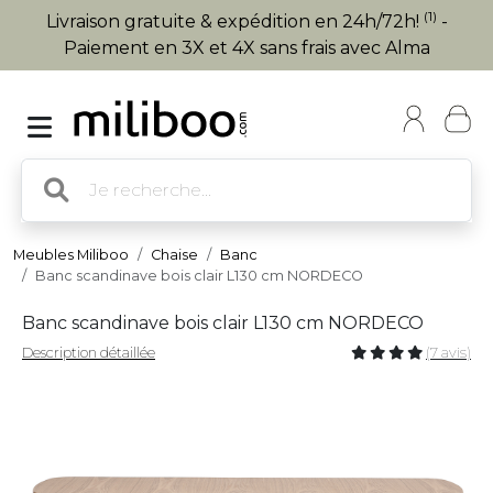
(1)
Livraison gratuite & expédition en 24h/72h!
-
Paiement en 3X et 4X sans frais avec Alma
Meubles Miliboo
Chaise
Banc
Banc scandinave bois clair L130 cm NORDECO
Banc scandinave bois clair L130 cm NORDECO
Description détaillée
(7 avis)