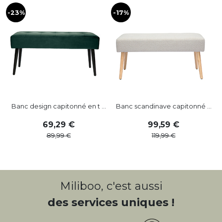
-23%
-17%
Banc design capitonné en t ...
Banc scandinave capitonné ...
69
,
29
99
,
59
89
,
99
119
,
99
Miliboo, c'est aussi
des services uniques !