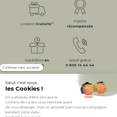
Fidélité
(1)
Livraison
Gratuite
récompensée
Expédition
en
Appel gratuit
24/72h
0 805 14 44 44
À PROPOS DE MILIBOO
AIDE & CONTACT