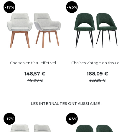
-17%
-43%
-
Chaises en tissu effet vel ...
Chaises vintage en tissu e ...
148
,
57
188
,
09
179
,
00
329
,
99
LES INTERNAUTES ONT AUSSI AIMÉ :
-17%
-43%
-