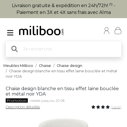
(1)
Livraison gratuite & expédition en 24h/72h!
-
Paiement en 3X et 4X sans frais avec Alma
Meubles Miliboo
Chaise
Chaise design
Chaise design blanche en tissu effet laine bouclée et métal
noir YDA
Chaise design blanche en tissu effet laine bouclée
et métal noir YDA
Promotion
valable jusqu'au 20-08
Description détaillée
(1 avis)