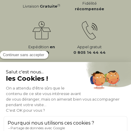
Fidélité
(1)
Livraison
Gratuite
récompensée
Expédition
en
Appel gratuit
24/72h
0 805 14 44 44
À PROPOS DE MILIBOO
AIDE & CONTACT
MILIBOO SUR LE NET