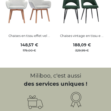
Chaises en tissu effet vel ...
Chaises vintage en tissu e ...
148
,
57
188
,
09
179
,
00
329
,
99
Miliboo, c'est aussi
des services uniques !