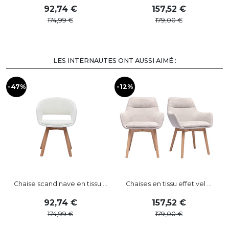
92
,
74
157
,
52
174
,
99
179
,
00
LES INTERNAUTES ONT AUSSI AIMÉ :
-47%
-12%
-
Chaise scandinave en tissu ...
Chaises en tissu effet vel ...
92
,
74
157
,
52
174
,
99
179
,
00