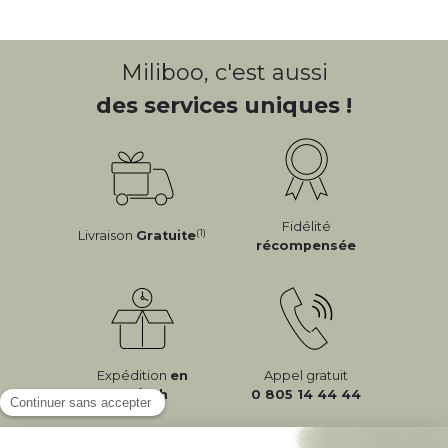
Miliboo, c'est aussi
des services uniques !
Fidélité
(1)
Livraison
Gratuite
récompensée
Expédition
en
Appel gratuit
24/72h
0 805 14 44 44