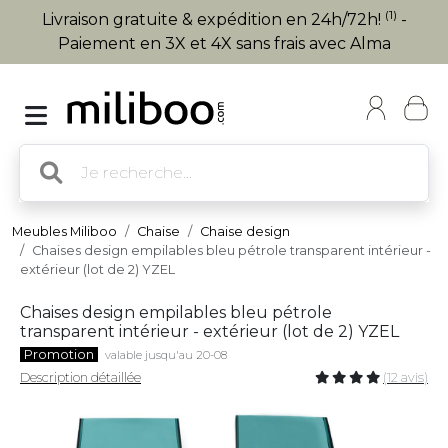
(1)
Livraison gratuite & expédition en 24h/72h!
-
Paiement en 3X et 4X sans frais avec Alma
Meubles Miliboo
Chaise
Chaise design
Chaises design empilables bleu pétrole transparent intérieur -
extérieur (lot de 2) YZEL
Chaises design empilables bleu pétrole
transparent intérieur - extérieur (lot de 2) YZEL
Promotion
valable jusqu'au 20-08
Description détaillée
(12 avis)