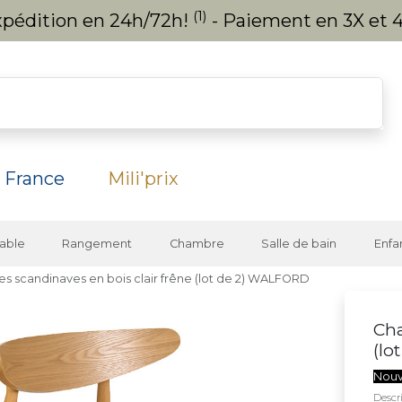
(1)
expédition en 24h/72h!
- Paiement en 3X et 4
 France
Mili'prix
able
Rangement
Chambre
Salle de bain
Enfa
es scandinaves en bois clair frêne (lot de 2) WALFORD
Cha
(lo
Nou
Descri