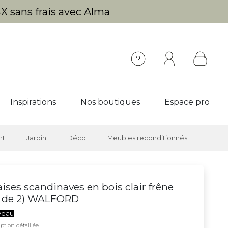
X sans frais avec Alma
Inspirations
Nos boutiques
Espace pro
nt
Jardin
Déco
Meubles reconditionnés
ises scandinaves en bois clair frêne
t de 2) WALFORD
veau
ption détaillée