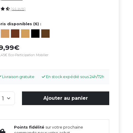
(44 avis)
ris disponibles (6) :
69,99
,45€ Eco-Participation Mobilier
Livraison gratuite
En stock expédié sous 24h/72h
Ajouter au panier
Points fidélité
sur votre prochaine
commande pour votre achat