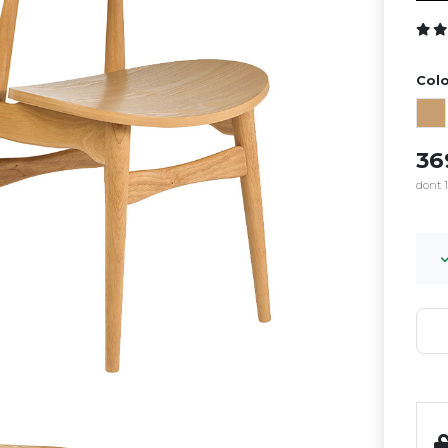
Colo
3
dont 1