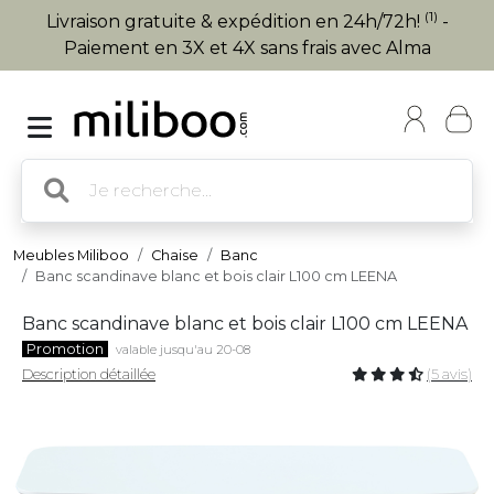
(1)
Livraison gratuite & expédition en 24h/72h!
-
Paiement en 3X et 4X sans frais avec Alma
Meubles Miliboo
Chaise
Banc
Banc scandinave blanc et bois clair L100 cm LEENA
Banc scandinave blanc et bois clair L100 cm LEENA
Promotion
valable jusqu'au 20-08
Description détaillée
(5 avis)