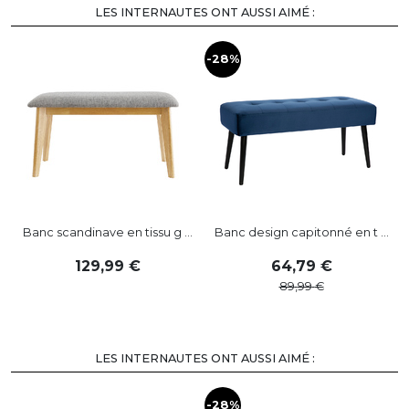
LES INTERNAUTES ONT AUSSI AIMÉ :
-28%
Banc scandinave en tissu g ...
Banc design capitonné en t ...
129
,
99
64
,
79
89
,
99
LES INTERNAUTES ONT AUSSI AIMÉ :
-28%