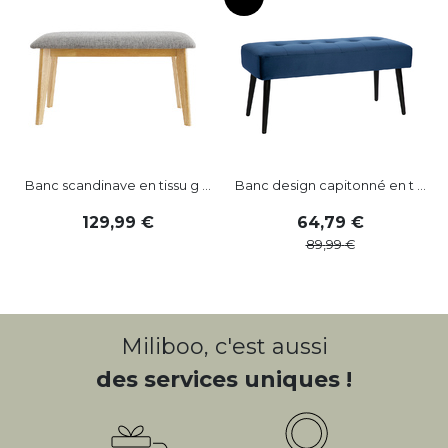
Banc scandinave en tissu g ...
Banc design capitonné en t ...
129
,
99
64
,
79
89
,
99
Miliboo, c'est aussi
des services uniques !