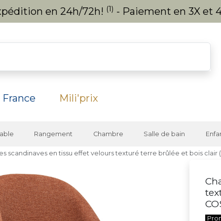
(1)
expédition en 24h/72h!
- Paiement en 3X et 4
 France
Mili'prix
able
Rangement
Chambre
Salle de bain
Enfa
es scandinaves en tissu effet velours texturé terre brûlée et bois clair
Cha
tex
CO
Pro