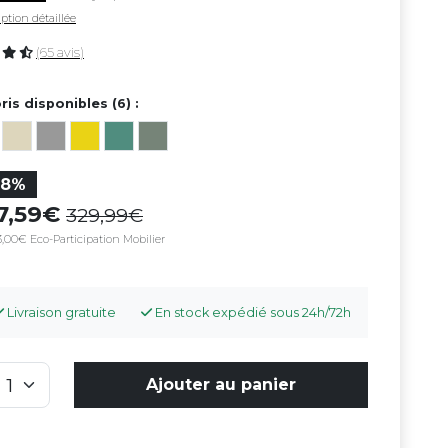
ption détaillée
(65 avis)
ris disponibles (6) :
28%
37,59
329,99
,00€ Eco-Participation Mobilier
Livraison gratuite
En stock expédié sous 24h/72h
Ajouter au panier