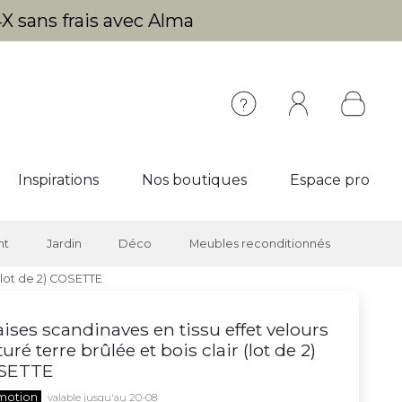
X sans frais avec Alma
Inspirations
Nos boutiques
Espace pro
nt
Jardin
Déco
Meubles reconditionnés
 (lot de 2) COSETTE
ises scandinaves en tissu effet velours
turé terre brûlée et bois clair (lot de 2)
SETTE
motion
valable jusqu'au 20-08