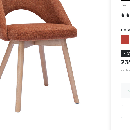
Descri
Colo
- 
2
dont 3