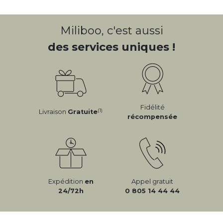
Miliboo, c'est aussi
des services uniques !
Fidélité
(1)
Livraison
Gratuite
récompensée
Expédition
en
Appel gratuit
24/72h
0 805 14 44 44