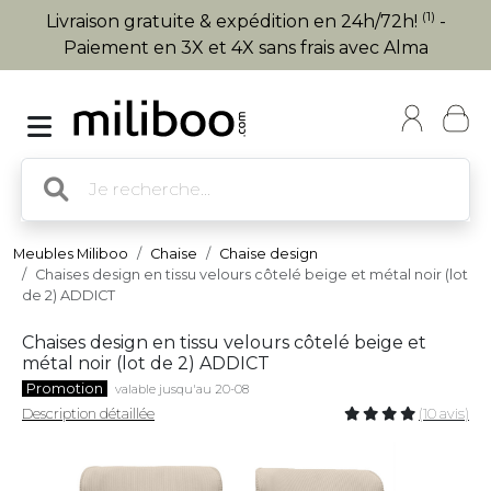
(1)
Livraison gratuite & expédition en 24h/72h!
-
Paiement en 3X et 4X sans frais avec Alma
Meubles Miliboo
Chaise
Chaise design
Chaises design en tissu velours côtelé beige et métal noir (lot
de 2) ADDICT
Chaises design en tissu velours côtelé beige et
métal noir (lot de 2) ADDICT
Promotion
valable jusqu'au 20-08
Description détaillée
(10 avis)