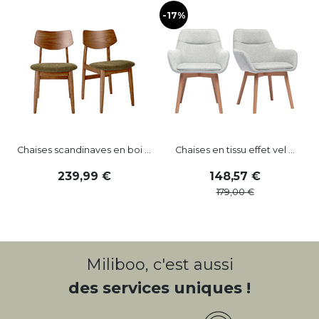
-17%
-
Chaises scandinaves en boi ...
Chaises en tissu effet vel ...
239
,
99
148
,
57
179
,
00
Miliboo, c'est aussi
des services uniques !