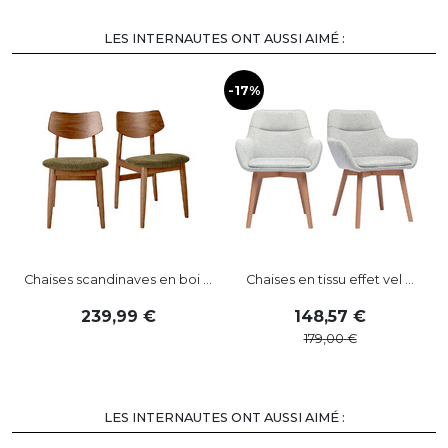
LES INTERNAUTES ONT AUSSI AIMÉ :
-17%
-
Chaises scandinaves en boi ...
Chaises en tissu effet vel ...
239
,
99
148
,
57
179
,
00
LES INTERNAUTES ONT AUSSI AIMÉ :