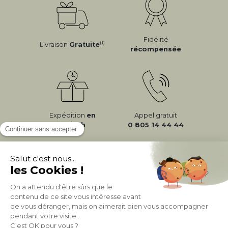
Fidélité
(1)
Livraison
Gratuite
récompensée
Expédition
en
Appel gratuit
24/72h
0 805 14 44 44
À PROPOS DE MILIBOO
AIDE & CONTACT