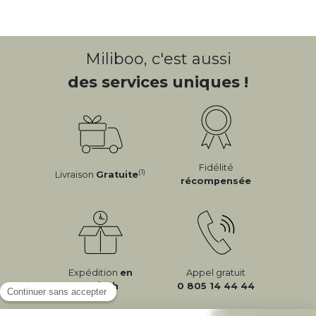
Miliboo, c'est aussi
des services uniques !
Fidélité
(1)
Livraison
Gratuite
récompensée
Expédition
en
Appel gratuit
24/72h
0 805 14 44 44