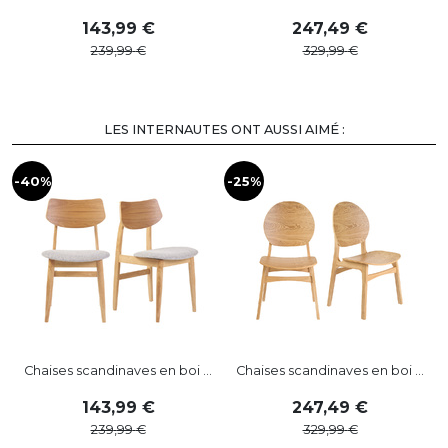
143
,
99
247
,
49
239
,
99
329
,
99
LES INTERNAUTES ONT AUSSI AIMÉ :
-40%
-25%
-
Chaises scandinaves en boi ...
Chaises scandinaves en boi ...
143
,
99
247
,
49
239
,
99
329
,
99