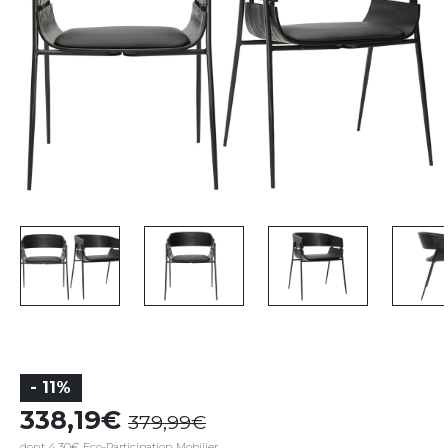
- 11%
338,19
379,99
dont 4,30€ Eco-Participation Mobilier