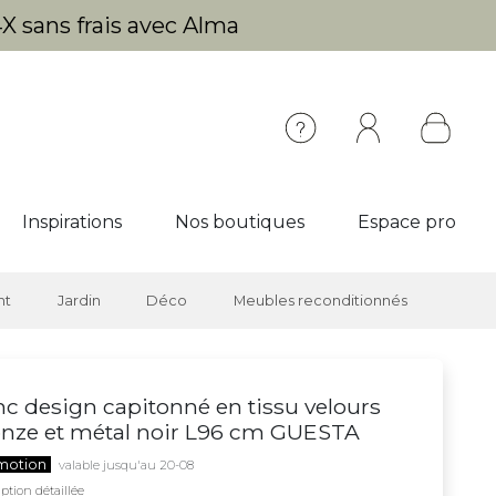
X sans frais avec Alma
Inspirations
Nos boutiques
Espace pro
nt
Jardin
Déco
Meubles reconditionnés
c design capitonné en tissu velours
nze et métal noir L96 cm GUESTA
motion
valable jusqu'au 20-08
ption détaillée