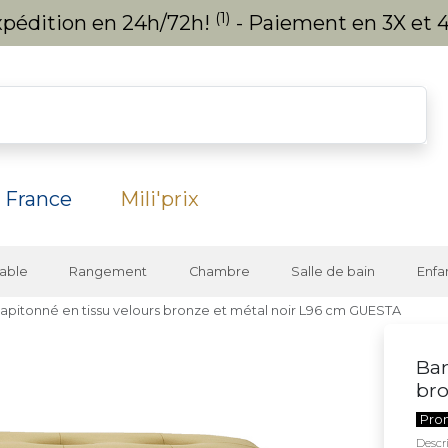
(1)
expédition en 24h/72h!
- Paiement en 3X et 4
 France
Mili'prix
able
Rangement
Chambre
Salle de bain
Enfa
apitonné en tissu velours bronze et métal noir L96 cm GUESTA
Ban
bro
Pro
Descri