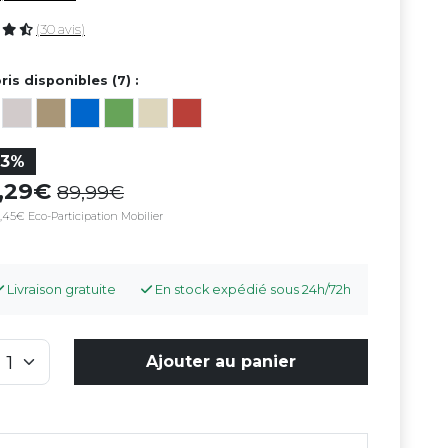
(30 avis)
ris disponibles (7) :
23%
9,29
89,99
,45€ Eco-Participation Mobilier
Livraison gratuite
En stock expédié sous 24h/72h
Ajouter au panier