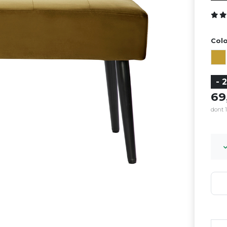
Colo
- 
6
dont 1